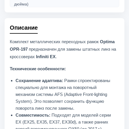
дюйма)
Материал:
конструкционная сталь
Описание
Комплект:
2 рамки, крепеж
Комплект металлических переходных рамок
Optima
OPR-197
предназначен для замены штатных линз на
кроссоверах
Infiniti EX
.
Технические особенности:
Сохранение адаптива:
Рамки спроектированы
специально для монтажа на поворотный
механизм системы AFS (Adaptive Front-lighting
System). Это позволяет сохранить функцию
поворота линз после замены.
Совместимость:
Подходят для моделей серии
EX (EX25, EX35, EX37, EX30d), а также ранних
версий переименованного QX50 (до 2017 г.),