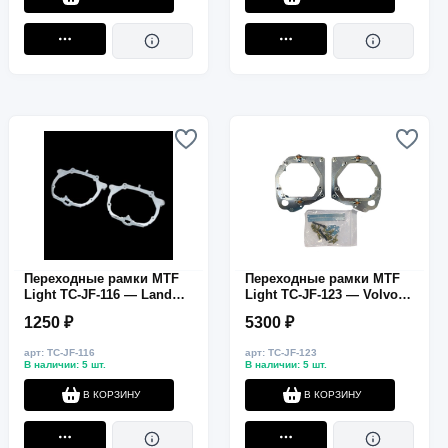
Переходные рамки MTF
Переходные рамки MTF
Light TC-JF-116 — Land
Light TC-JF-123 — Volvo
Rover Discovery 3 (AFS),
S80, ZKW, ближний свет,
1250 ₽
5300 ₽
ближний свет, HELLA 3R /
AFS, HELLA 3R / G5, 2 шт.
G5, 2 шт.
арт: TC-JF-116
арт: TC-JF-123
В наличии: 5 шт.
В наличии: 5 шт.
В КОРЗИНУ
В КОРЗИНУ