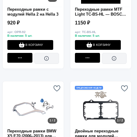
Переходные рамки с
Переходные рамки MTF
модулей Hella 2 на Hella 3
Light TC-BS-HL — BOSCH
AFS → HELLA 3R / G5,
920 ₽
1150 ₽
ближний свет, 2 шт.
арт: OPR-92
арт: TC-BS-HL
В наличии: 5 шт.
В наличии: 5 шт.
В КОРЗИНУ
В КОРЗИНУ
ПРЕДЛОЖЕНИЯ НЕДЕЛИ
1 / 2
1 / 2
Переходные рамки BMW
Двойные переходные
X5 E70 (2006–2013) для
рамки для модулей