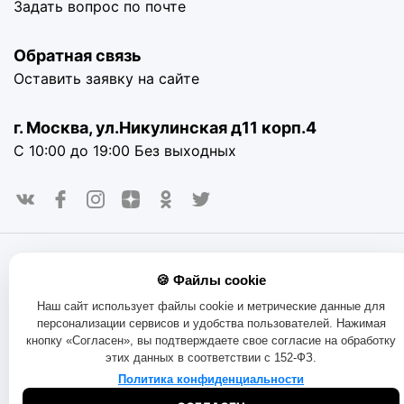
Задать вопрос по почте
Обратная связь
Оставить заявку на сайте
г. Москва, ул.Никулинская д11 корп.4
С 10:00 до 19:00 Без выходных
© 2016-2025. «RAYOT», официальный сайт. Сайт rayot.ru
🍪 Файлы cookie
использует куки-файлы и другие технологии, чтобы помочь
вам в навигации, а также предоставить лучший
Наш сайт использует файлы cookie и метрические данные для
пользовательский опыт, анализировать использование
персонализации сервисов и удобства пользователей. Нажимая
наших продуктов и услуг, повысить качество рекламных и
кнопку «Согласен», вы подтверждаете свое согласие на обработку
маркетинговых активностей. Если Вы не хотите, чтобы
этих данных в соответствии с 152-ФЗ.
Ваши пользовательские данные обрабатывались,
Политика конфиденциальности
пожалуйста, ограничьте их использование в своём
браузере.
Пользовательское соглашение
Политика