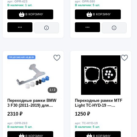
арт: OPR-423
арт: OPR-380
В наличии: 1 шт.
В наличии: 5 шт.
В КОРЗИНУ
В КОРЗИНУ
ПРЕДЛОЖЕНИЯ НЕДЕЛИ
1 / 2
Переходные рамки BMW
Переходные рамки MTF
3 F30 (2011–2019) для
Light TC-HYD-19 —
замены линз ZKW на
Hyundai Tucson 2015–
2310 ₽
1250 ₽
Hella 3R/5R
2018, ближний свет,
HELLA 3R / G5, 2 шт.
арт: OPR-263
арт: TC-HYD-19
В наличии: 5 шт.
В наличии: 5 шт.
В КОРЗИНУ
В КОРЗИНУ