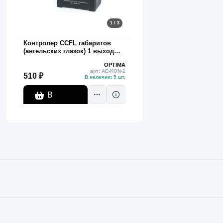
1 / 3
Контролер CCFL габаритов
(ангельских глазок) 1 выход
12V
OPTIMA
арт: AE-KON-1
510 ₽
В наличии: 5 шт.
В
корзину