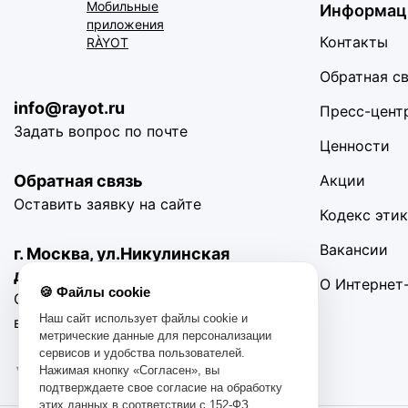
Мобильные
Информац
приложения
Контакты
RÀYOT
Обратная с
info@rayot.ru
Пресс-цент
Задать вопрос по почте
Ценности
Обратная связь
Акции
Оставить заявку на сайте
Кодекс эти
Вакансии
г. Москва, ул.Никулинская
д11 корп.4
О Интернет
🍪 Файлы cookie
С 10:00 до 19:00 Без
Наш сайт использует файлы cookie и
выходных
метрические данные для персонализации
сервисов и удобства пользователей.
Нажимая кнопку «Согласен», вы
подтверждаете свое согласие на обработку
этих данных в соответствии с 152-ФЗ.