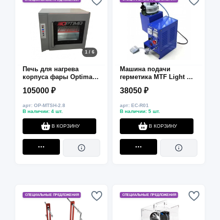
1 / 6
Печь для нагрева
Машина подачи
корпуса фары Optima
герметика MTF Light —
МТШ 3 кВт
220В, шт.
105000 ₽
38050 ₽
(1015*655*890мм)
арт: OP-MTSH-2.8
арт: EC-R01
В наличии: 4 шт.
В наличии: 5 шт.
В КОРЗИНУ
В КОРЗИНУ
СПЕЦИАЛЬНЫЕ ПРЕДЛОЖЕНИЯ
СПЕЦИАЛЬНЫЕ ПРЕДЛОЖЕНИЯ