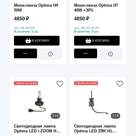
Мини-линза Optima H4
Мини-линза Optima H7
50W
40W +30%
4850 ₽
4850 ₽
арт: ML-H4-50
арт: ML-H7-40-30
В наличии: 6 шт.
В наличии: 5 шт.
В КОРЗИНУ
В КОРЗИНУ
ТОВАРЫ ПО АКЦИИ
ТОВАРЫ ПО АКЦИИ
1 / 6
1 / 8
Светодиодная лампа
Светодиодная лампа
Optima LED i-ZOOM H7
Optima LED ZRK H1
5000K CAN BUS
5500K