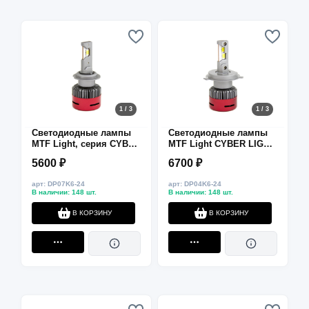
1 / 3
1 / 3
Светодиодные лампы
Светодиодные лампы
MTF Light, серия CYBER
MTF Light CYBER LIGHT,
LIGHT, H7, 24V, 45W,
H4, 24V, 6000K, 3750 лм,
5600 ₽
6700 ₽
3750lm, 6000K, кулер,
45 Вт, комплект 2 шт.
комплект.
арт: DP07K6-24
арт: DP04K6-24
В наличии: 148 шт.
В наличии: 148 шт.
В КОРЗИНУ
В КОРЗИНУ