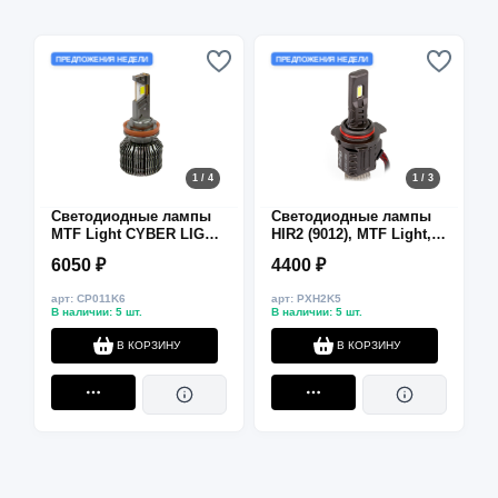
ПРЕДЛОЖЕНИЯ НЕДЕЛИ
ПРЕДЛОЖЕНИЯ НЕДЕЛИ
1 / 4
1 / 3
Светодиодные лампы
Светодиодные лампы
MTF Light CYBER LIGHT
HIR2 (9012), MTF Light,
PRO, H11/H9, 6000K,
ProFLEX MAX, 12–24V,
6050 ₽
4400 ₽
6500 лм, 65 Вт, комплект
45W, 4500lm, 6000K, без
2 шт.
кулера
арт: CP011K6
арт: PXH2K5
В наличии: 5 шт.
В наличии: 5 шт.
В КОРЗИНУ
В КОРЗИНУ