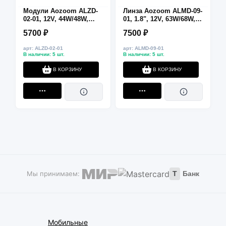
Модули Aozoom ALZD-
Линза Aozoom ALMD-09-
02-01, 12V, 44W/48W,
01, 1.8", 12V, 63W/68W,
3000K/6000K,
5500K, ~4600/5000 лм
5700 ₽
7500 ₽
~3600/4200 лм
арт: ALZD-02-01
арт: ALMD-09-01
В наличии: 5 шт.
В наличии: 5 шт.
В КОРЗИНУ
В КОРЗИНУ
Мы принимаем:
Т
Банк
Мобильные