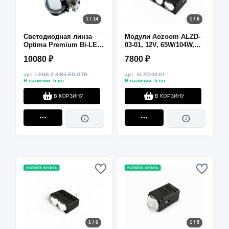
1 / 14
1 / 6
Светодиодная линза
Модули Aozoom ALZD-
Optima Premium Bi-LED
03-01, 12V, 65W/104W,
Lens GTR Mini 2.8"
6000K, ~5200/7200 лм
10080 ₽
7800 ₽
арт: LENS-2.8-BiLED-GTR
арт: ALZD-03-01
В наличии: 5 шт.
В наличии: 5 шт.
В КОРЗИНУ
В КОРЗИНУ
УСПЕЙТЕ КУПИТЬ
УСПЕЙТЕ КУПИТЬ
1 / 6
1 / 5