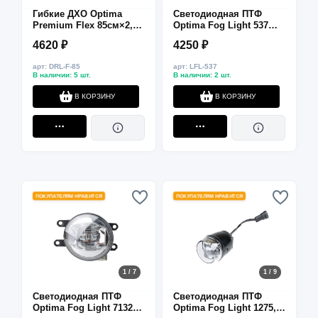
Гибкие ДХО Optima
Светодиодная ПТФ
Premium Flex 85см×2,
Optima Fog Light 537
9W, 250Lm, 5100K/2800K,
Toyota Avanza (2012–
4620 ₽
4250 ₽
12V
2014), 90мм, 12W, 5500K,
12V
арт: DRL-F-85
арт: LFL-537
В наличии: 5 шт.
В наличии: 2 шт.
В КОРЗИНУ
В КОРЗИНУ
ПОКУПАТЕЛЯМ НРАВИТСЯ
ПОКУПАТЕЛЯМ НРАВИТСЯ
1 / 7
1 / 9
Светодиодная ПТФ
Светодиодная ПТФ
Optima Fog Light 7132
Optima Fog Light 1275,