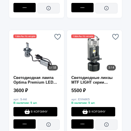
ТОВАРЫ ПО АКЦИИ
ТОВАРЫ ПО АКЦИИ
1 / 12
1 / 4
Светодиодная лампа
Светодиодные линзы
Optima Premium LED
MTF LIGHT серии
SRT H4 5500K 2800Lm
MINILENS H4, 12V,
3600 ₽
5500 ₽
12V 30W
24/36W, 5500K, 4000lm,
комплект.
арт: S-H4
арт: EVH4K5
В наличии: 5 шт.
В наличии: 5 шт.
В КОРЗИНУ
В КОРЗИНУ