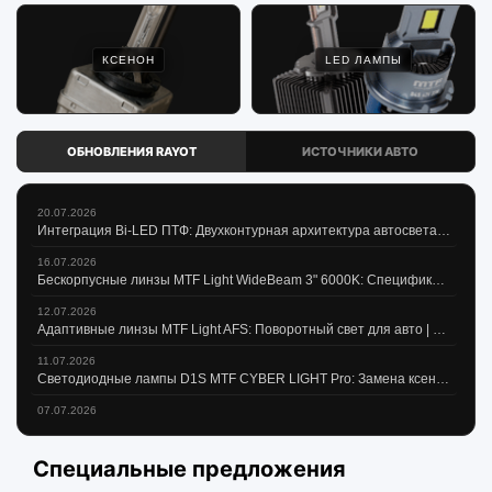
КСЕНОН
LED ЛАМПЫ
ОБНОВЛЕНИЯ RAYOT
ИСТОЧНИКИ АВТО
20.07.2026
Интеграция Bi-LED ПТФ: Двухконтурная архитектура автосвета | RAYOT
16.07.2026
Бескорпусные линзы MTF Light WideBeam 3" 6000K: Спецификация | RAYOT
12.07.2026
Адаптивные линзы MTF Light AFS: Поворотный свет для авто | RAYOT
11.07.2026
Светодиодные лампы D1S MTF CYBER LIGHT Pro: Замена ксенона 65W | RAYOT
07.07.2026
Светодиодные лампы MTF CYBER LIGHT MINI H7: Компактная мощность | RAYOT
26.03.2026
Специальные предложения
Hyundai Solaris 2019