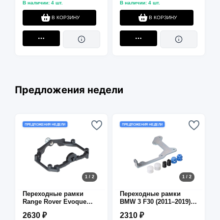
В наличии: 4 шт.
В наличии: 4 шт.
В КОРЗИНУ
В КОРЗИНУ
Предложения недели
ПРЕДЛОЖЕНИЯ НЕДЕЛИ
ПРЕДЛОЖЕНИЯ НЕДЕЛИ
1 / 2
1 / 2
Переходные рамки
Переходные рамки
Range Rover Evoque
BMW 3 F30 (2011–2019)
(2011–2015) (L538) AFS
для замены линз ZKW
2630 ₽
2310 ₽
для замены штатных
на Hella 3R/5R