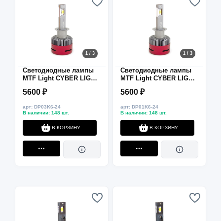
1 / 3
1 / 3
Светодиодные лампы
Светодиодные лампы
MTF Light CYBER LIGHT,
MTF Light CYBER LIGHT,
H3, 24V, 6000K, 3750 лм,
H1, 24V, 6000K, 3750 лм,
5600 ₽
5600 ₽
45 Вт, комплект 2 шт.
45 Вт, комплект 2 шт.
арт: DP03K6-24
арт: DP01K6-24
В наличии: 148 шт.
В наличии: 148 шт.
В КОРЗИНУ
В КОРЗИНУ