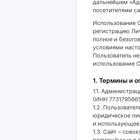
дальнейшем «Адм
посетителями сайт
Использование С
регистрацию Лич
полное и безого
условиями наст
Пользователь не
использование С
1. Термины и 
1.1. Администра
(ИНН 7731795665
1.2. Пользовате
юридическое ли
и использующее 
1.3. Сайт – сово
размещённых в се