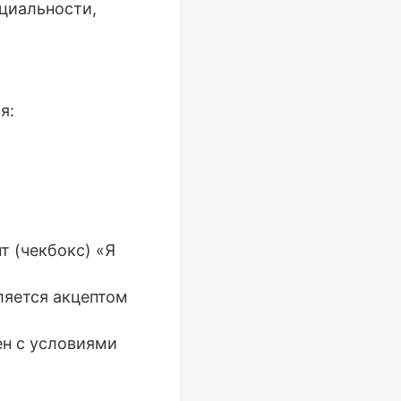
циальности,
я:
т (чекбокс) «Я
ляется акцептом
ен с условиями