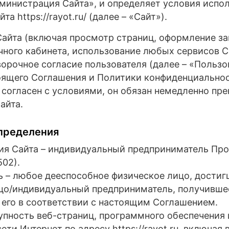
инистрация Сайта», и определяет условия испо
а https://rayot.ru/ (далее – «Сайт»).
айта (включая просмотр страниц, оформление за
ного кабинета, использование любых сервисов С
ворочное согласие пользователя (далее – «Пользо
оящего Соглашения и Политики конфиденциальнос
 согласен с условиями, он обязан немедленно пре
айта.
определения
ция Сайта – индивидуальный предприниматель Про
02).
ль – любое дееспособное физическое лицо, достигш
цо/индивидуальный предприниматель, получившее
его в соответствии с настоящим Соглашением.
купность веб-страниц, программного обеспечения 
ти Интернет по адресу https://rayot.ru, включая