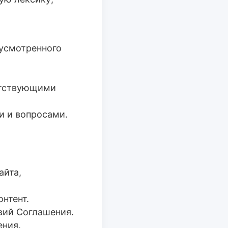
дусмотренного
етствующими
и и вопросами.
айта,
нтент.
вий Соглашения.
ения.