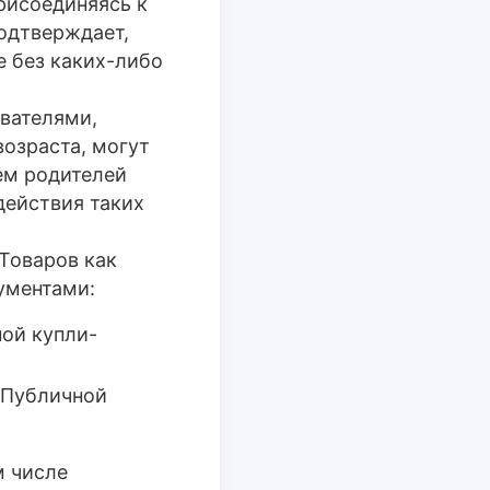
рисоединяясь к
одтверждает,
е без каких-либо
ователями,
возраста, могут
ем родителей
действия таких
Товаров как
ументами:
ной купли-
 Публичной
м числе