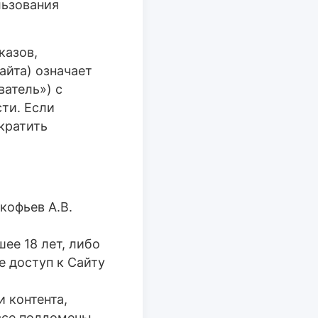
льзования
казов,
айта) означает
ватель») с
ти. Если
кратить
кофьев А.В.
ее 18 лет, либо
 доступ к Сайту
и контента,
 все поддомены.