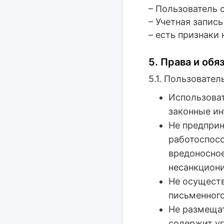
– Пользователь 
– Учетная запис
– есть признаки
5. Права и об
5.1. Пользовател
Использоват
законные ин
Не предприн
работоспосо
вредоносное
несанкциони
Не осуществ
письменного
Не размещат
содержит уг