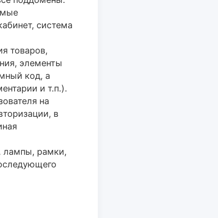
емые
кабинет, система
ия товаров,
ния, элементы
мный код, а
нтарии и т.п.).
зователя на
вторизации, в
иная
, лампы, рамки,
последующего