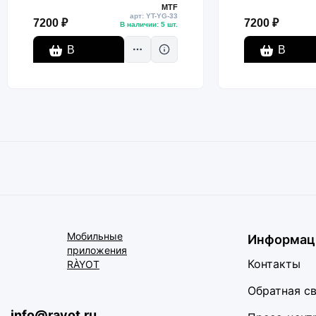
MTF
жёлтая подсветка, комплект
жёлтая подсвет
арт: YT-YG-33
7200 ₽
7200 ₽
В наличии: 5 шт.
В
В
корзину
корзину
Мобильные
Информац
приложения
Контакты
RÀYOT
Обратная с
info@rayot.ru