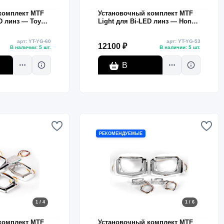
комплект MTF
Установочный комплект MTF
D линз — Toyota
Light для Bi-LED линз — Honda
16, белая и
Fit 2014–2018, U-форма, белая
ка, комплект
и жёлтая подсветка, комплект
арт: YT-YG-60
арт: YT-YG-53
12100 ₽
В наличии: 5 шт.
В наличии: 5 шт.
В
корзину
РЕКОМЕНДУЕМЫЕ
1 / 4
1 / 6
комплект MTF
Установочный комплект MTF