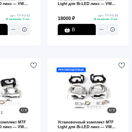
ED линз — VW
Light для Bi-LED линз — VW
войная U-форма,
Passat 2016–2018, двойная U-
 подсветка,
форма, белая и жёлтая
арт: YT-YG-42
арт: YT-YG-38
подсветка, комплект
18000 ₽
В наличии: 5 шт.
В наличии: 5 шт.
В
корзину
РЕКОМЕНДУЕМЫЕ
1 / 3
1 / 3
1
комплект MTF
Установочный комплект MTF
ED линз — VW
Light для Bi-LED линз — VW
а, белая и
Golf 7, белая и жёлтая