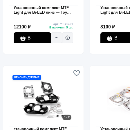
Установочный комплект MTF
Установочный 
Light для Bi-LED линз — Toyota
Light для Bi-LE
Corolla 2017–2018, адаптация
Corolla 2014–20
под галогеновый дальний
жёлтая подсвет
арт: YT-YG-61
свет, комплект
12100 ₽
8100 ₽
В наличии: 5 шт.
В
В
корзину
корзину
РЕКОМЕНДУЕМЫЕ
1 / 2
становочный комплект MTF
Установочный 