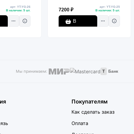
ка, комплект
подсветка, комплект
арт: YT-YG-26
арт: YT-YG-25
7200 ₽
В наличии: 5 шт.
В наличии: 5 шт.
В
корзину
Мы принимаем:
Т
Банк
ия
Покупателям
Как сделать заказ
вязь
Оплата