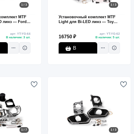
1 / 3
1 / 3
комплект MTF
Установочный комплект MTF
D линз — Ford
Light для Bi-LED линз — Toyota
ая и жёлтая
Prado 2014–2016, белая и
плект
жёлтая подсветка, комплект
арт: YT-YG-64
арт: YT-YG-62
16750 ₽
В наличии: 3 шт.
В наличии: 5 шт.
В
корзину
1 / 7
1 / 3