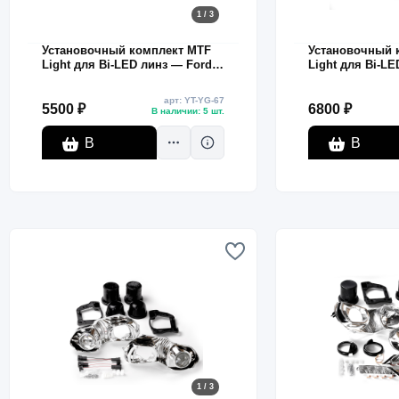
1 / 3
Установочный комплект MTF
Установочный 
Light для Bi-LED линз — Ford
Light для Bi-LE
Focus 2015–2017, без ДХО,
Focus 2012, бел
комплект
подсветка, ком
арт: YT-YG-67
5500 ₽
6800 ₽
В наличии: 5 шт.
В
В
корзину
корзину
1 / 3