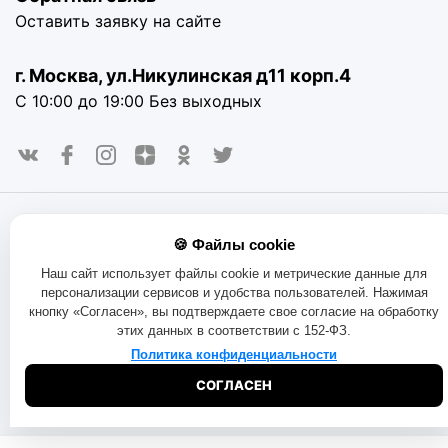
Оставить заявку на сайте
г. Москва, ул.Никулинская д11 корп.4
С 10:00 до 19:00 Без выходных
© 2016-2025. «RAYOT», официальный сайт. Сайт rayot.ru
🍪 Файлы cookie
использует куки-файлы и другие технологии, чтобы помочь
вам в навигации, а также предоставить лучший
Наш сайт использует файлы cookie и метрические данные для
пользовательский опыт, анализировать использование
персонализации сервисов и удобства пользователей. Нажимая
наших продуктов и услуг, повысить качество рекламных и
кнопку «Согласен», вы подтверждаете свое согласие на обработку
маркетинговых активностей. Если Вы не хотите, чтобы
этих данных в соответствии с 152-ФЗ.
Ваши пользовательские данные обрабатывались,
пожалуйста, ограничьте их использование в своём
Политика конфиденциальности
браузере.
Пользовательское соглашение
Политика
СОГЛАСЕН
конфиденциальности
Договор оферта
Правила продаж
Обмен и возврат товара