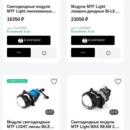
Светодиодные модули
Модули MTF Light
MTF Light линзованные
лазерно-диодные Bi-LED
Bi-LED серия CYBER
серия LASER JET
16350 ₽
23050 ₽
LIGHT 2.0, 12В, ближ/
Compact, 12В, 36/55Вт,
дальний 52/67Вт, 5500К,
6000К, 3", 2шт.
арт: CL67K5S
арт: LS55K60
3" скос, 2шт.
В наличии: 5 шт.
В наличии: 5 шт.
В КОРЗИНУ
В КОРЗИНУ
УСПЕЙТЕ КУПИТЬ
1 / 7
1 / 4
Модули светодиодные
Светодиодные модули
MTF LIGHT линзы BiLED
MTF Light MAX BEAM 2.0