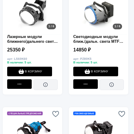
1 / 6
1 / 6
Лазерные модули
Светодиодные модули
ближнего/дальнего света
ближ./дальн. света MTF
MTF Light LASER JET,
Light PRISMA, 12В,
25350 ₽
14850 ₽
линзованные,
70/80Вт, 5500К, 3", к-кт.
бескорпусные, 12В,
арт: LS60K60
арт: PZ80K5
48/60ВТ, 6000К, 3 дюйма,
В наличии: 5 шт.
В наличии: 5 шт.
компл. 2шт.
В КОРЗИНУ
В КОРЗИНУ
СПЕЦИАЛЬНЫЕ ПРЕДЛОЖЕНИЯ
РЕКОМЕНДУЕМЫЕ