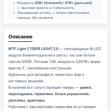
Мощность
52Вт (ближний) / 67Вт (дальний)
— высокая яркость и стабильность
Линзованная оптика — чёткая светотеневая
граница, без засветов
Форм-фактор
3 дюйма
— совместим с
большинством посадочных мест
Совместимость с 12В — подходит для
Описание
легковых автомобилей
Комплект
2 шт.
— готово к установке в обе
фары
MTF Light CYBER LIGHT 2.0
— светодиодные Bi-LED
модули ближнего/дальнего света с чистым белым
светом 5500K. Питание 12В, мощность 52/67Вт, форм-
фактор 3", линзованная конструкция.
Идеальны для ретрофита, проектных фар и
кастомных решений.
В наличии все сопутствующие товары —
рамки,
переходники, герметики, блоки управления,
разъёмы, адаптеры
.
Работаем с партнёрскими сервисами по установке.