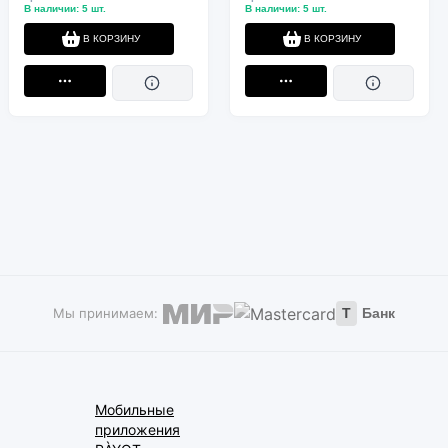
бескорпусные, 12В,
В наличии: 5 шт.
В наличии: 5 шт.
47/50Вт, 5500К, 3 дюйма,
компл. 2шт.
В КОРЗИНУ
В КОРЗИНУ
Мы принимаем:
Т
Банк
Мобильные
приложения