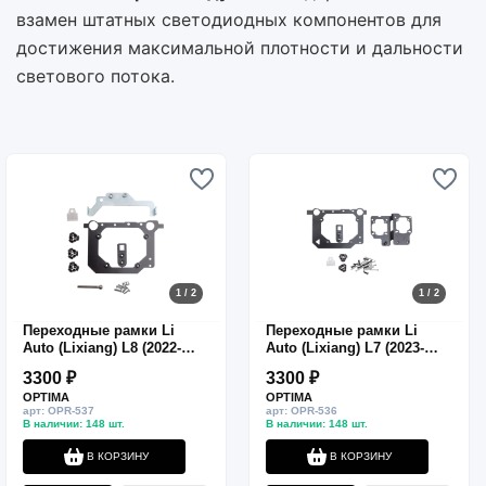
взамен штатных светодиодных компонентов для
достижения максимальной плотности и дальности
светового потока.
1 / 2
1 / 2
Переходные рамки Li
Переходные рамки Li
Auto (Lixiang) L8 (2022-
Auto (Lixiang) L7 (2023-
н.в.) для линз Hella 3R
н.в.) для замены
3300 ₽
3300 ₽
матричных линз на Hella
OPTIMA
OPTIMA
3R
арт: OPR-537
арт: OPR-536
В наличии: 148 шт.
В наличии: 148 шт.
В КОРЗИНУ
В КОРЗИНУ