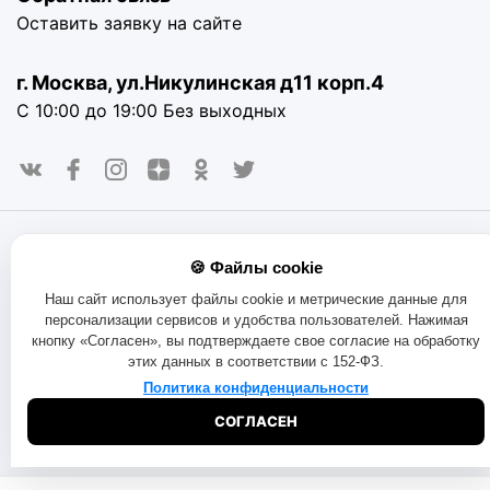
Оставить заявку на сайте
г. Москва, ул.Никулинская д11 корп.4
С 10:00 до 19:00 Без выходных
© 2016-2025. «RAYOT», официальный сайт. Сайт rayot.ru
🍪 Файлы cookie
использует куки-файлы и другие технологии, чтобы помочь
вам в навигации, а также предоставить лучший
Наш сайт использует файлы cookie и метрические данные для
пользовательский опыт, анализировать использование
персонализации сервисов и удобства пользователей. Нажимая
наших продуктов и услуг, повысить качество рекламных и
кнопку «Согласен», вы подтверждаете свое согласие на обработку
маркетинговых активностей. Если Вы не хотите, чтобы
этих данных в соответствии с 152-ФЗ.
Ваши пользовательские данные обрабатывались,
пожалуйста, ограничьте их использование в своём
Политика конфиденциальности
браузере.
Пользовательское соглашение
Политика
СОГЛАСЕН
конфиденциальности
Договор оферта
Правила продаж
Обмен и возврат товара