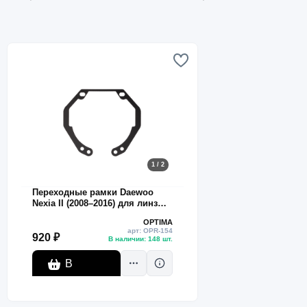
1 / 2
Переходные рамки Daewoo
Nexia II (2008–2016) для линз
Hella 4R Intemo
OPTIMA
арт: OPR-154
920 ₽
В наличии: 148 шт.
В
корзину