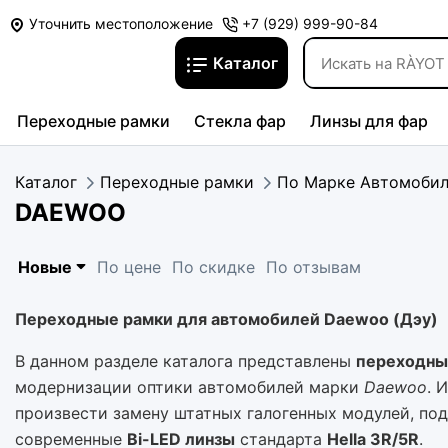
Уточнить местоположение
+7 (929) 999-90-84
Каталог
Переходные рамки
Стекла фар
Линзы для фар
Каталог
Переходные рамки
По Марке Автомоби
DAEWOO
Новые
По цене
По скидке
По отзывам
Переходные рамки для автомобилей Daewoo (Дэу)
В данном разделе каталога представлены
переходны
модернизации оптики автомобилей марки
Daewoo
. 
произвести замену штатных галогенных модулей, по
современные
Bi-LED линзы
стандарта
Hella 3R/5R
.