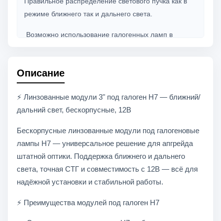
Правильное распределение светового пучка как в
режиме ближнего так и дальнего света.
Возможно использование галогенных ламп в
цоколе H7. Модуль галогенный бескорпусной для
фар головного света с электромеханической
Описание
системой переключения ближнего и дальнего света.
Модуль предназначен для установки в корпус
⚡ Линзованные модули 3" под галоген H7 — ближний/
влагозащищенной фары на элементы,
дальний свет, бескорпусные, 12В
обеспечивающие регулировку после установки
Бескорпусные линзованные модули под галогеновые
фары на ТС.
лампы H7 — универсальное решение для апгрейда
Обязательно убедитесь перед покупкой и
штатной оптики. Поддержка ближнего и дальнего
установкой, что деталь подходит именно на вашу
света, точная СТГ и совместимость с 12В — всё для
модель авто, соответствует габаритным размерам и
надёжной установки и стабильной работы.
визуально схожа, для максимального исключения
⚡ Преимущества модулей под галоген H7
ошибок.