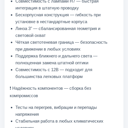
Совместимость с лампами H7 — быстрая
Стоимость указана за комплект из 2 модулей
интеграция в штатную проводку
Бескорпусная конструкция — гибкость при
установке в нестандартные корпуса
Линза 3" — сбалансированная геометрия и
световой охват
Чёткая светотеневая граница — безопасность
при движении в любых условиях
Поддержка ближнего и дальнего света —
полноценная замена штатной оптики
Совместимость с 12В — подходит для
большинства легковых платформ
❗ Надёжность компонентов — сборка без
компромиссов
Тесты на перегрев, вибрации и перепады
напряжения
Стабильная работа в любых климатических
условиях