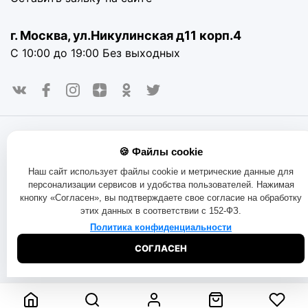
г. Москва, ул.Никулинская д11 корп.4
С 10:00 до 19:00 Без выходных
© 2016-2025. «RAYOT», официальный сайт. Сайт rayot.ru
🍪 Файлы cookie
использует куки-файлы и другие технологии, чтобы помочь
вам в навигации, а также предоставить лучший
Наш сайт использует файлы cookie и метрические данные для
пользовательский опыт, анализировать использование
персонализации сервисов и удобства пользователей. Нажимая
наших продуктов и услуг, повысить качество рекламных и
кнопку «Согласен», вы подтверждаете свое согласие на обработку
маркетинговых активностей. Если Вы не хотите, чтобы
этих данных в соответствии с 152-ФЗ.
Ваши пользовательские данные обрабатывались,
пожалуйста, ограничьте их использование в своём
Политика конфиденциальности
браузере.
Пользовательское соглашение
Политика
СОГЛАСЕН
конфиденциальности
Договор оферта
Правила продаж
Обмен и возврат товара