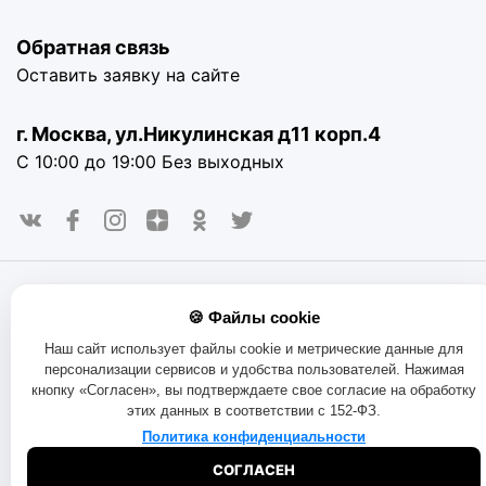
Обратная связь
Оставить заявку на сайте
г. Москва, ул.Никулинская д11 корп.4
С 10:00 до 19:00 Без выходных
© 2016-2025. «RAYOT», официальный сайт. Сайт rayot.ru
🍪 Файлы cookie
использует куки-файлы и другие технологии, чтобы помочь
вам в навигации, а также предоставить лучший
Наш сайт использует файлы cookie и метрические данные для
пользовательский опыт, анализировать использование
персонализации сервисов и удобства пользователей. Нажимая
наших продуктов и услуг, повысить качество рекламных и
кнопку «Согласен», вы подтверждаете свое согласие на обработку
маркетинговых активностей. Если Вы не хотите, чтобы
этих данных в соответствии с 152-ФЗ.
Ваши пользовательские данные обрабатывались,
пожалуйста, ограничьте их использование в своём
Политика конфиденциальности
браузере.
Пользовательское соглашение
Политика
СОГЛАСЕН
конфиденциальности
Договор оферта
Правила продаж