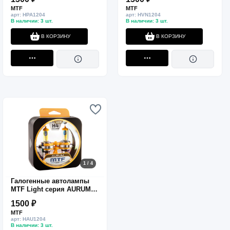
60/55W, комп.
60/55W, комп.
MTF
MTF
арт: HPA1204
арт: HVN1204
В наличии: 3 шт.
В наличии: 3 шт.
В КОРЗИНУ
В КОРЗИНУ
1 / 4
Галогенные автолампы
MTF Light серия AURUM
H4, 12V, 60/55W, комп.
1500 ₽
MTF
арт: HAU1204
В наличии: 3 шт.