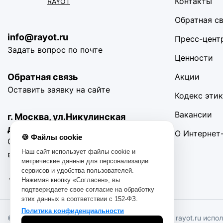
Контакты
RÀYOT
Обратная с
info@rayot.ru
Пресс-цент
Задать вопрос по почте
Ценности
Обратная связь
Акции
Оставить заявку на сайте
Кодекс эти
Вакансии
г. Москва, ул.Никулинская
д11 корп.4
О Интернет
🍪 Файлы cookie
С 10:00 до 19:00 Без
Наш сайт использует файлы cookie и
выходных
метрические данные для персонализации
сервисов и удобства пользователей.
Нажимая кнопку «Согласен», вы
подтверждаете свое согласие на обработку
этих данных в соответствии с 152-ФЗ.
Политика конфиденциальности
© 2016-2025. «RAYOT», официальный сайт. Сайт rayot.ru испо