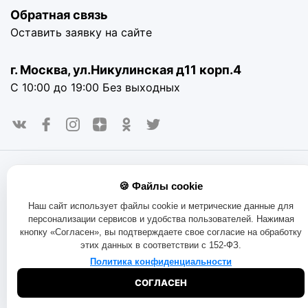
Обратная связь
Оставить заявку на сайте
г. Москва, ул.Никулинская д11 корп.4
С 10:00 до 19:00 Без выходных
© 2016-2025. «RAYOT», официальный сайт. Сайт rayot.ru
🍪 Файлы cookie
использует куки-файлы и другие технологии, чтобы помочь
вам в навигации, а также предоставить лучший
Наш сайт использует файлы cookie и метрические данные для
пользовательский опыт, анализировать использование
персонализации сервисов и удобства пользователей. Нажимая
наших продуктов и услуг, повысить качество рекламных и
кнопку «Согласен», вы подтверждаете свое согласие на обработку
маркетинговых активностей. Если Вы не хотите, чтобы
этих данных в соответствии с 152-ФЗ.
Ваши пользовательские данные обрабатывались,
пожалуйста, ограничьте их использование в своём
Политика конфиденциальности
браузере.
Пользовательское соглашение
Политика
СОГЛАСЕН
конфиденциальности
Договор оферта
Правила продаж
Обмен и возврат товара