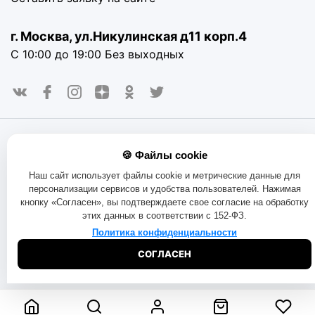
г. Москва, ул.Никулинская д11 корп.4
С 10:00 до 19:00 Без выходных
© 2016-2025. «RAYOT», официальный сайт. Сайт rayot.ru
🍪 Файлы cookie
использует куки-файлы и другие технологии, чтобы помочь
вам в навигации, а также предоставить лучший
Наш сайт использует файлы cookie и метрические данные для
пользовательский опыт, анализировать использование
персонализации сервисов и удобства пользователей. Нажимая
наших продуктов и услуг, повысить качество рекламных и
кнопку «Согласен», вы подтверждаете свое согласие на обработку
маркетинговых активностей. Если Вы не хотите, чтобы
этих данных в соответствии с 152-ФЗ.
Ваши пользовательские данные обрабатывались,
пожалуйста, ограничьте их использование в своём
Политика конфиденциальности
браузере.
Пользовательское соглашение
Политика
СОГЛАСЕН
конфиденциальности
Договор оферта
Правила продаж
Обмен и возврат товара