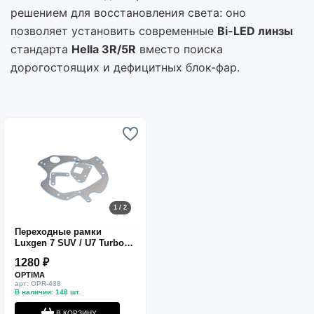
решением для восстановления света: оно
позволяет установить современные
Bi-LED линзы
стандарта
Hella 3R/5R
вместо поиска
дорогостоящих и дефицитных блок-фар.
1 / 2
Переходные рамки
Luxgen 7 SUV / U7 Turbo
(2013-2017) с AFS для линз
1280 ₽
Hella 3R
OPTIMA
арт: OPR-438
В наличии: 148 шт.
В КОРЗИНУ