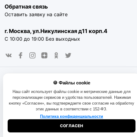
Обратная связь
Оставить заявку на сайте
г. Москва, ул.Никулинская д11 корп.4
С 10:00 до 19:00 Без выходных
© 2016-2025. «RAYOT», официальный сайт. Сайт rayot.ru
🍪 Файлы cookie
использует куки-файлы и другие технологии, чтобы помочь
вам в навигации, а также предоставить лучший
Наш сайт использует файлы cookie и метрические данные для
пользовательский опыт, анализировать использование
персонализации сервисов и удобства пользователей. Нажимая
наших продуктов и услуг, повысить качество рекламных и
кнопку «Согласен», вы подтверждаете свое согласие на обработку
маркетинговых активностей. Если Вы не хотите, чтобы
этих данных в соответствии с 152-ФЗ.
Ваши пользовательские данные обрабатывались,
пожалуйста, ограничьте их использование в своём
Политика конфиденциальности
браузере.
Пользовательское соглашение
Политика
СОГЛАСЕН
конфиденциальности
Договор оферта
Правила продаж
Обмен и возврат товара