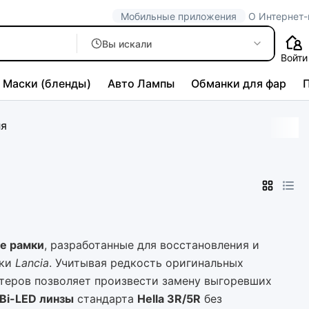
Мобильные приложения
О Интернет-
Вы искали
Войти
Маски (бленды)
Авто Лампы
Обманки для фар
ля
е рамки
, разработанные для восстановления и
рки
Lancia
. Учитывая редкость оригинальных
птеров позволяет произвести замену выгоревших
Bi-LED линзы
стандарта
Hella 3R/5R
без