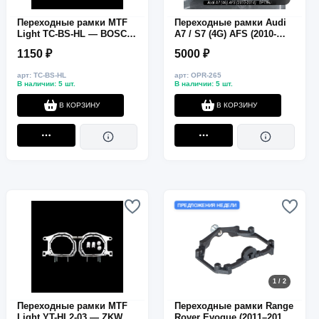
Переходные рамки MTF
Переходные рамки Audi
Light TC-BS-HL — BOSCH
A7 / S7 (4G) AFS (2010-
AFS → HELLA 3R / G5,
2014) с модулем обхода
1150 ₽
5000 ₽
ближний свет, 2 шт.
CAN под линзы Hella 3R
арт: TC-BS-HL
арт: OPR-265
В наличии: 5 шт.
В наличии: 5 шт.
В КОРЗИНУ
В КОРЗИНУ
ПРЕДЛОЖЕНИЯ НЕДЕЛИ
1 / 2
Переходные рамки MTF
Переходные рамки Range
Light YT-HL2-03 — ZKW
Rover Evoque (2011–2015)