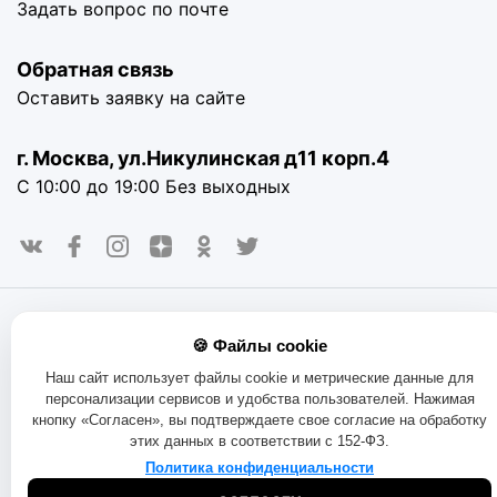
Задать вопрос по почте
Обратная связь
Оставить заявку на сайте
г. Москва, ул.Никулинская д11 корп.4
С 10:00 до 19:00 Без выходных
© 2016-2025. «RAYOT», официальный сайт. Сайт rayot.ru
🍪 Файлы cookie
использует куки-файлы и другие технологии, чтобы помочь
вам в навигации, а также предоставить лучший
Наш сайт использует файлы cookie и метрические данные для
пользовательский опыт, анализировать использование
персонализации сервисов и удобства пользователей. Нажимая
наших продуктов и услуг, повысить качество рекламных и
кнопку «Согласен», вы подтверждаете свое согласие на обработку
маркетинговых активностей. Если Вы не хотите, чтобы
этих данных в соответствии с 152-ФЗ.
Ваши пользовательские данные обрабатывались,
пожалуйста, ограничьте их использование в своём
Политика конфиденциальности
браузере.
Пользовательское соглашение
Политика