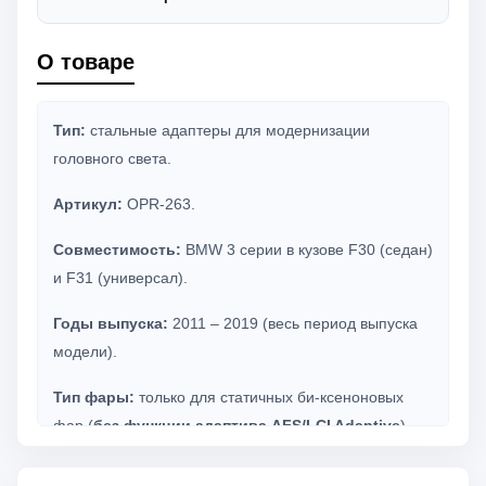
О товаре
Тип:
стальные адаптеры для модернизации
головного света.
Артикул:
OPR-263.
Совместимость:
BMW 3 серии в кузове F30 (седан)
и F31 (универсал).
Годы выпуска:
2011 – 2019 (весь период выпуска
модели).
Тип фары:
только для статичных би-ксеноновых
фар (
без функции адаптива AFS/LCI Adaptive
).
Стандарт новых линз:
Hella 3R / Hella 5R / Bi-LED