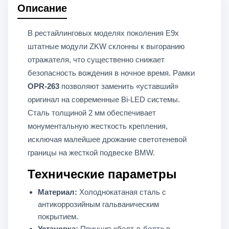
Описание
(3.0 дюйма).
В рестайлинговых моделях поколения E9x
штатные модули ZKW склонны к выгоранию
отражателя, что существенно снижает
безопасность вождения в ночное время. Рамки
OPR-263
позволяют заменить «уставший»
оригинал на современные Bi-LED системы.
Сталь толщиной 2 мм обеспечивает
монументальную жесткость крепления,
исключая малейшее дрожание светотеневой
границы на жесткой подвеске BMW.
Технические параметры
Материал:
Холоднокатаная сталь с
антикоррозийным гальваническим
покрытием.
Установка:
Принцип «болт-в-болт» в