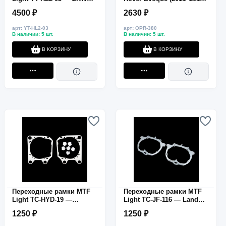
AFS → HELLA 3R / G5,
(L538) AFS для замены
4500 ₽
2630 ₽
ближний свет, 2 шт.
штатных линз Valeo на
Hella 3R/5R
арт: YT-HL2-03
арт: OPR-380
В наличии: 5 шт.
В наличии: 5 шт.
В КОРЗИНУ
В КОРЗИНУ
Переходные рамки MTF
Переходные рамки MTF
Light TC-HYD-19 —
Light TC-JF-116 — Land
Hyundai Tucson 2015–
Rover Discovery 3 (AFS),
1250 ₽
1250 ₽
2018, ближний свет,
ближний свет, HELLA 3R /
HELLA 3R / G5, 2 шт.
G5, 2 шт.