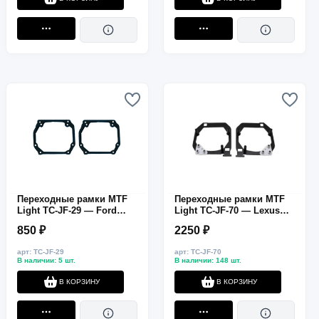
Переходные рамки MTF
Переходные рамки MTF
Light TC-JF-29 — Ford
Light TC-JF-70 — Lexus
Mondeo, low
LX570 / LS600, дальний
850 ₽
2250 ₽
конфигурация, ближний
свет, HELLA 3R / G5, 2 шт.
свет, HELLA 3R / G5, 2 шт.
арт: TC-JF-29
арт: TC-JF-70
В наличии: 5 шт.
В наличии: 148 шт.
В КОРЗИНУ
В КОРЗИНУ