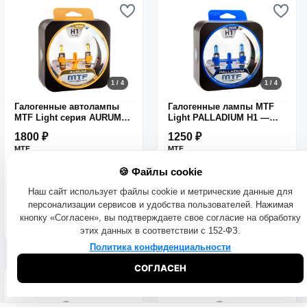
1 / 4
1 / 4
Галогенные автолампы
Галогенные лампы MTF
MTF Light серия AURUM
Light PALLADIUM H1 —
H1, 12V, 55W, комп.
12В, 55Вт, яркий белый
1800 ₽
1250 ₽
свет, комплект
MTF
MTF
арт: HAU1201
арт: HPA1201
В наличии: 3 шт.
В наличии: 3 шт.
🍪 Файлы cookie
В КОРЗИНУ
В КОРЗИНУ
Наш сайт использует файлы cookie и метрические данные для
персонализации сервисов и удобства пользователей. Нажимая
кнопку «Согласен», вы подтверждаете свое согласие на обработку
этих данных в соответствии с 152-ФЗ.
Политика конфиденциальности
СОГЛАСЕН