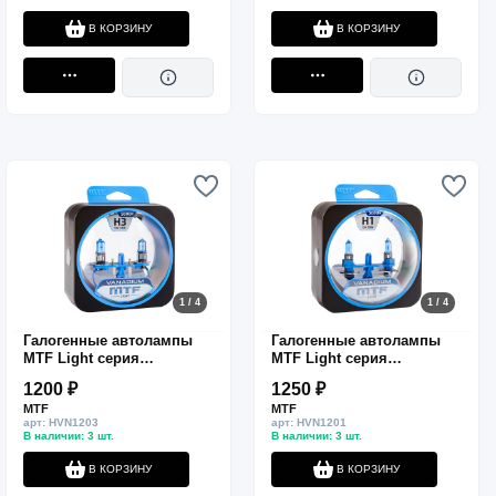
В КОРЗИНУ
В КОРЗИНУ
1 / 4
1 / 4
Галогенные автолампы
Галогенные автолампы
MTF Light серия
MTF Light серия
VANADIUM H3, 12V, 55W,
VANADIUM H1, 12V, 55W,
1200 ₽
1250 ₽
комп.
комп.
MTF
MTF
арт: HVN1203
арт: HVN1201
В наличии: 3 шт.
В наличии: 3 шт.
В КОРЗИНУ
В КОРЗИНУ