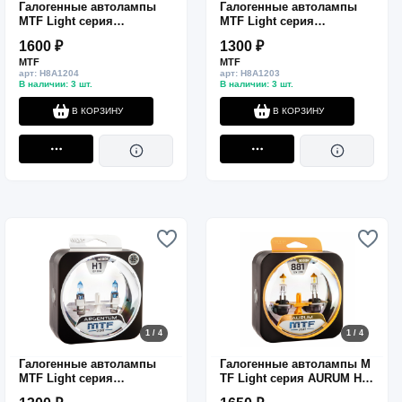
Галогенные автолампы
Галогенные автолампы
MTF Light серия
MTF Light серия
ARGENTUM +80% H4, 12V,
ARGENTUM +80% H3, 12V,
1600 ₽
1300 ₽
60/55W, комп.
55W, комп.
MTF
MTF
арт: H8A1204
арт: H8A1203
В наличии: 3 шт.
В наличии: 3 шт.
В КОРЗИНУ
В КОРЗИНУ
1 / 4
1 / 4
Галогенные автолампы
Галогенные автолампы M
MTF Light серия
TF Light серия AURUM Н27
ARGENTUM +80% H1, 12V,
(881), 12V, 27W, комп.