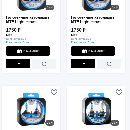
1 / 4
1 / 4
Галогенные автолампы
Галогенные автолампы
MTF Light серия
MTF Light серия
VANADIUM HB4(9006), 12V,
VANADIUM HB3(9005), 12V,
1750 ₽
1750 ₽
55W, комп.
65W, комп.
MTF
MTF
арт: HVN12B4
арт: HVN12B3
В наличии: 3 шт.
В наличии: 3 шт.
В КОРЗИНУ
В КОРЗИНУ
1 / 4
1 / 4