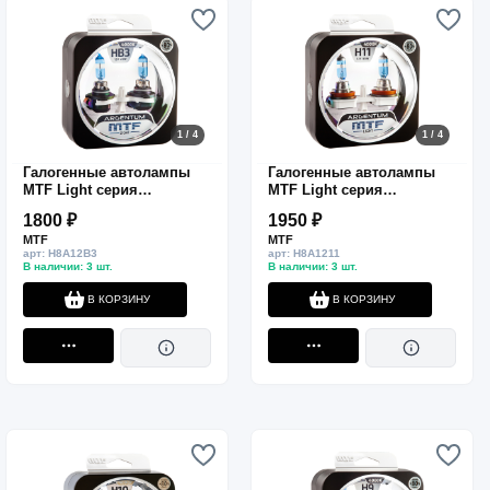
1 / 4
1 / 4
Галогенные автолампы
Галогенные автолампы
MTF Light серия
MTF Light серия
ARGENTUM +80%
ARGENTUM +80% H11, 12V,
1800 ₽
1950 ₽
HB3(9005), 12V, 65W, комп.
55W, комп.
MTF
MTF
арт: H8A12B3
арт: H8A1211
В наличии: 3 шт.
В наличии: 3 шт.
В КОРЗИНУ
В КОРЗИНУ