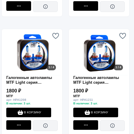
1 / 4
1 / 4
Галогенные автолампы
Галогенные автолампы
MTF Light серия
MTF Light серия
PALLADIUM H8, 12V, 35W,
PALLADIUM H11, 12V, 55W,
1800 ₽
1800 ₽
комп.
комп.
MTF
MTF
арт: HPA1208
арт: HPA1211
В наличии: 3 шт.
В наличии: 3 шт.
В КОРЗИНУ
В КОРЗИНУ