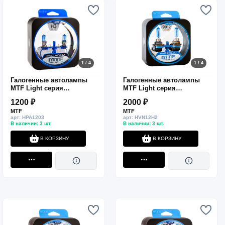
1 / 4
1 / 4
Галогенные автолампы
Галогенные автолампы
MTF Light серия
MTF Light серия
PALLADIUM H3, 12V, 55W,
VANADIUM HIR2(9012), 12V,
1200 ₽
2000 ₽
комп.
55W, комп.
MTF
MTF
арт: HPA1203
арт: HVN12H2
В наличии: 3 шт.
В наличии: 3 шт.
В КОРЗИНУ
В КОРЗИНУ