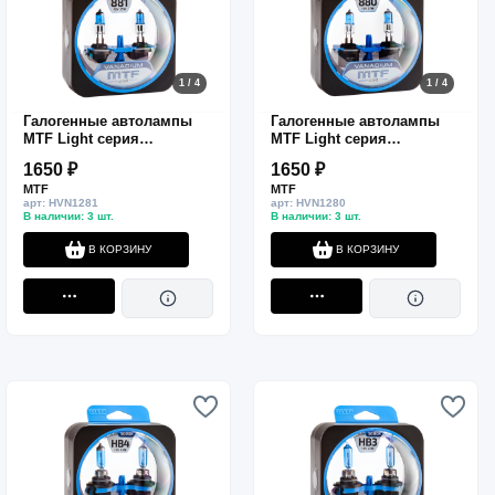
1 / 4
1 / 4
Галогенные автолампы
Галогенные автолампы
MTF Light серия
MTF Light серия
VANADIUM Н27(881), 12V,
VANADIUM Н27(880), 12V,
1650 ₽
1650 ₽
27W, комп.
27W, комп.
MTF
MTF
арт: HVN1281
арт: HVN1280
В наличии: 3 шт.
В наличии: 3 шт.
В КОРЗИНУ
В КОРЗИНУ