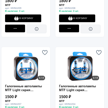
1800 ₽
1800 ₽
комп.
комп.
MTF
MTF
арт: HVN1209
арт: HVN1208
В наличии: 3 шт.
В наличии: 3 шт.
В КОРЗИНУ
В КОРЗИНУ
1 / 4
1 / 4
Галогенные автолампы
Галогенные автолампы
MTF Light серия
MTF Light серия
VANADIUM H7, 12V, 55W,
VANADIUM H4, 12V,
1500 ₽
1500 ₽
комп.
60/55W, комп.
MTF
MTF
арт: HVN1207
арт: HVN1204
В наличии: 3 шт.
В наличии: 3 шт.