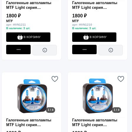
Галогенные автолампы
Галогенные автолампы
MTF Light серия
MTF Light серия
VANADIUM H11, 12V, 55W,
VANADIUM H10, 12V, 42W,
1800 ₽
1800 ₽
комп.
комп.
MTF
MTF
арт: HVN1211
арт: HVN1210
В наличии: 3 шт.
В наличии: 3 шт.
В КОРЗИНУ
В КОРЗИНУ
1 / 4
1 / 4
Галогенные автолампы
Галогенные автолампы
MTF Light серия
MTF Light серия
VANADIUM H9, 12V, 65W,
VANADIUM H8, 12V, 35W,