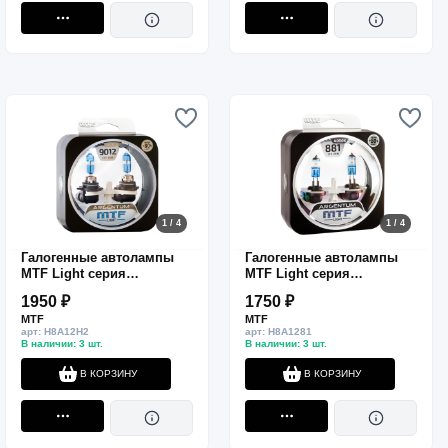
1 / 4
1 / 4
Галогенные автолампы
Галогенные автолампы
MTF Light серия
MTF Light серия
ARGENTUM +80%
ARGENTUM +80% Н27(881),
1950 ₽
1750 ₽
HIR2(9012), 12V, 55W,
12V, 27W, комп.
MTF
MTF
комп.
арт: H8A12H2
арт: H8A1281
В наличии: 3 шт.
В наличии: 3 шт.
В КОРЗИНУ
В КОРЗИНУ