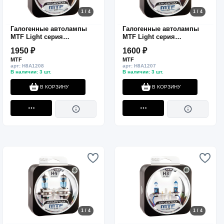
1 / 4
1 / 4
Галогенные автолампы
Галогенные автолампы
MTF Light серия
MTF Light серия
ARGENTUM +80% H8, 12V,
ARGENTUM +80% H7, 12V,
1950 ₽
1600 ₽
35W, комп.
55W, комп.
MTF
MTF
арт: H8A1208
арт: H8A1207
В наличии: 3 шт.
В наличии: 3 шт.
В КОРЗИНУ
В КОРЗИНУ
1 / 4
1 / 4