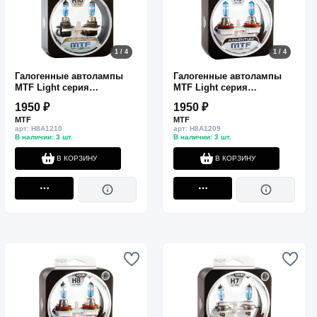
1 / 4
1 / 4
Галогенные автолампы
Галогенные автолампы
MTF Light серия
MTF Light серия
ARGENTUM +80% H10,
ARGENTUM +80% H9, 12V,
1950 ₽
1950 ₽
12V, 42W, комп.
65W, комп.
MTF
MTF
арт: H8A1210
арт: H8A1209
В наличии: 3 шт.
В наличии: 3 шт.
В КОРЗИНУ
В КОРЗИНУ