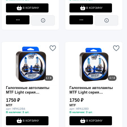
В КОРЗИНУ
В КОРЗИНУ
1 / 4
1 / 4
Галогенные автолампы
Галогенные автолампы
MTF Light серия
MTF Light серия
PALLADIUM HB4(9006),
PALLADIUM HB3(9005),
1750 ₽
1750 ₽
12V, 55W, комп.
12V, 65W, комп.
MTF
MTF
арт: HPA12B4
арт: HPA12B3
В наличии: 3 шт.
В наличии: 3 шт.
В КОРЗИНУ
В КОРЗИНУ