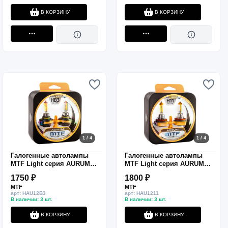
В КОРЗИНУ
В КОРЗИНУ
1 / 4
1 / 4
Галогенные автолампы
Галогенные автолампы
MTF Light серия AURUM
MTF Light серия AURUM
HB3(9005), 12V, 65W, комп.
H11, 12V, 55W, комп.
1750 ₽
1800 ₽
MTF
MTF
арт: HAU12B3
арт: HAU1211
В наличии: 3 шт.
В наличии: 3 шт.
В КОРЗИНУ
В КОРЗИНУ