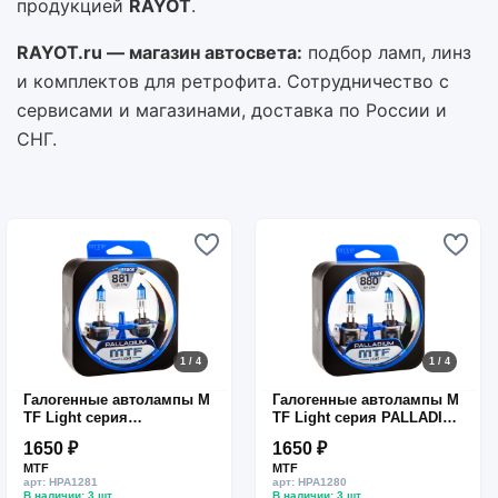
продукцией
RĀYOT
.
RAYOT.ru — магазин автосвета:
подбор ламп, линз
и комплектов для ретрофита. Сотрудничество с
сервисами и магазинами, доставка по России и
СНГ.
1 / 4
1 / 4
Галогенные автолампы M
Галогенные автолампы M
TF Light серия
TF Light серия PALLADIU
PALLADIUM Н27(881), 12V,
M Н27(880), 12V, 27W, комп
1650 ₽
1650 ₽
27W, комп.
.
MTF
MTF
арт: HPA1281
арт: HPA1280
В наличии: 3 шт.
В наличии: 3 шт.