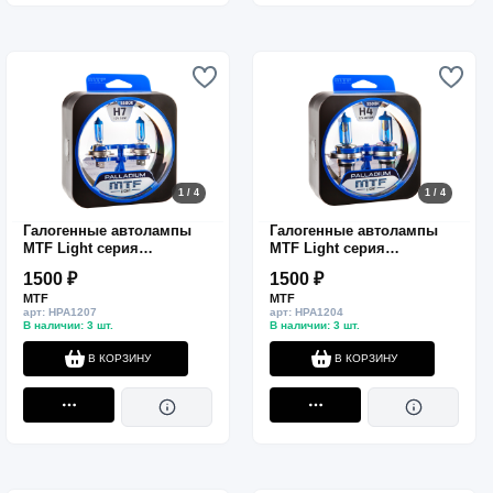
1 / 4
1 / 4
Галогенные автолампы
Галогенные автолампы
MTF Light серия
MTF Light серия
PALLADIUM H7, 12V, 55W,
PALLADIUM H4, 12V,
1500 ₽
1500 ₽
комп.
60/55W, комп.
MTF
MTF
арт: HPA1207
арт: HPA1204
В наличии: 3 шт.
В наличии: 3 шт.
В КОРЗИНУ
В КОРЗИНУ