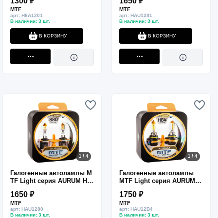
1300 ₽
1650 ₽
55W, комп.
MTF
MTF
арт: H8A1201
арт: HAU1281
В наличии: 3 шт.
В наличии: 3 шт.
В КОРЗИНУ
В КОРЗИНУ
1 / 4
1 / 4
Галогенные автолампы M
Галогенные автолампы
TF Light серия AURUM Н27
MTF Light серия AURUM
(880), 12V, 27W, комп.
HB4(9006), 12V, 55W, комп.
1650 ₽
1750 ₽
MTF
MTF
арт: HAU1280
арт: HAU12B4
В наличии: 3 шт.
В наличии: 3 шт.