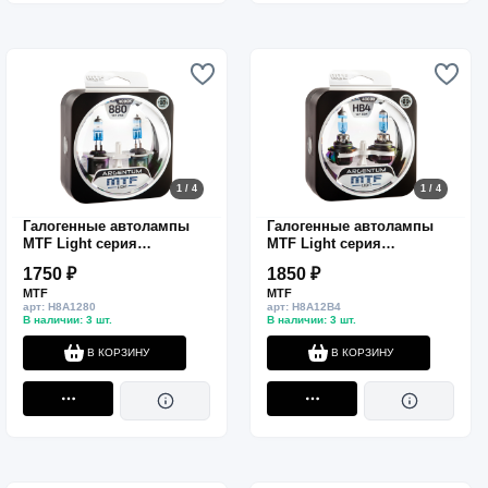
1 / 4
1 / 4
Галогенные автолампы
Галогенные автолампы
MTF Light серия
MTF Light серия
ARGENTUM +80% Н27(880),
ARGENTUM +80%
1750 ₽
1850 ₽
12V, 27W, комп.
HB4(9006), 12V, 55W, комп.
MTF
MTF
арт: H8A1280
арт: H8A12B4
В наличии: 3 шт.
В наличии: 3 шт.
В КОРЗИНУ
В КОРЗИНУ