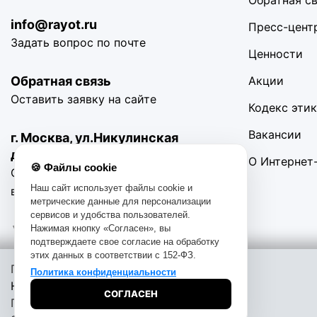
Обратная с
info@rayot.ru
Пресс-цент
Задать вопрос по почте
Ценности
Обратная связь
Акции
Оставить заявку на сайте
Кодекс эти
Вакансии
г. Москва, ул.Никулинская
д11 корп.4
О Интернет
🍪 Файлы cookie
С 10:00 до 19:00 Без
Наш сайт использует файлы cookie и
выходных
метрические данные для персонализации
сервисов и удобства пользователей.
Нажимая кнопку «Согласен», вы
подтверждаете свое согласие на обработку
этих данных в соответствии с 152-ФЗ.
Помощь при покупке:
Политика конфиденциальности
© 2016-2025. «RAYOT», официальный сайт. Сайт rayot.ru испо
Начать чат
СОГЛАСЕН
анализировать использование наших продуктов и услуг, повы
Позвоните
обрабатывались, пожалуйста, ограничьте их использование в