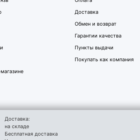
вязь
Оплата
р
Доставка
Обмен и возврат
Гарантии качества
ки
Пункты выдачи
Покупать как компания
-магазине
Доставка:
льзует куки-файлы и другие технологии, чтобы помочь вам в на
на складе
сить качество рекламных и маркетинговых активностей. Если В
Бесплатная доставка
 своём браузере.
Пользовательское соглашение
Политика конф