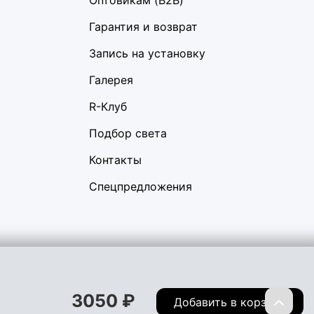
Оптовикам (B2B)
Гарантия и возврат
Запись на установку
Галерея
R-Клуб
Подбор света
Контакты
Спецпредложения
вигации, а также предоставить лучший пользовательский опыт,
ы не хотите, чтобы Ваши пользовательские данные
3050
₽
Перейти
Добавить в корзину
иденциальности
Договор оферта
Правила продаж
Обмен и