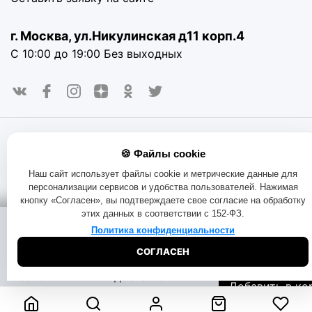
г. Москва, ул.Никулинская д11 корп.4
С 10:00 до 19:00 Без выходных
© 2016-2025. «RAYOT», официальный сайт. Сайт rayot.ru
🍪 Файлы cookie
использует куки-файлы и другие технологии, чтобы помочь
вам в навигации, а также предоставить лучший
Наш сайт использует файлы cookie и метрические данные для
пользовательский опыт, анализировать использование
персонализации сервисов и удобства пользователей. Нажимая
наших продуктов и услуг, повысить качество рекламных и
кнопку «Согласен», вы подтверждаете свое согласие на обработку
маркетинговых активностей. Если Вы не хотите, чтобы
этих данных в соответствии с 152-ФЗ.
Ваши пользовательские данные обрабатывались,
Помощь при
Доставка:
пожалуйста, ограничьте их использование в своём
Политика конфиденциальности
покупке:
на складе
браузере.
Пользовательское соглашение
Политика
СОГЛАСЕН
конфиденциальности
Договор оферта
Правила продаж
3050
₽
Начать чат
Бесплатная
Обмен и возврат товара
Позвоните
доставка
Добавить в ко
8-800-333-51-
Узнать дату
73
доставки