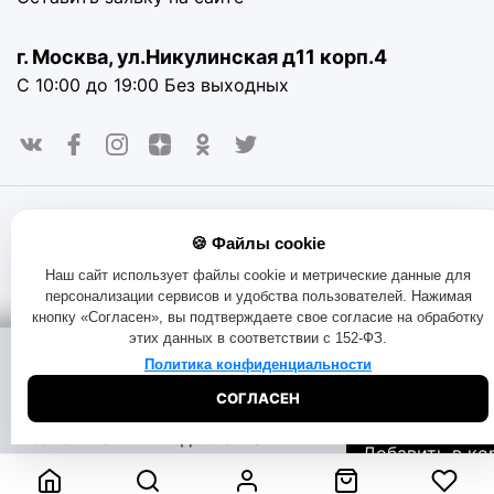
г. Москва, ул.Никулинская д11 корп.4
С 10:00 до 19:00 Без выходных
© 2016-2025. «RAYOT», официальный сайт. Сайт rayot.ru
🍪 Файлы cookie
использует куки-файлы и другие технологии, чтобы помочь
вам в навигации, а также предоставить лучший
Наш сайт использует файлы cookie и метрические данные для
пользовательский опыт, анализировать использование
персонализации сервисов и удобства пользователей. Нажимая
наших продуктов и услуг, повысить качество рекламных и
кнопку «Согласен», вы подтверждаете свое согласие на обработку
маркетинговых активностей. Если Вы не хотите, чтобы
этих данных в соответствии с 152-ФЗ.
Ваши пользовательские данные обрабатывались,
Помощь при
Доставка:
пожалуйста, ограничьте их использование в своём
Политика конфиденциальности
покупке:
на складе
браузере.
Пользовательское соглашение
Политика
СОГЛАСЕН
конфиденциальности
Договор оферта
Правила продаж
3050
₽
Начать чат
Бесплатная
Обмен и возврат товара
Позвоните
доставка
Добавить в ко
8-800-333-51-
Узнать дату
73
доставки