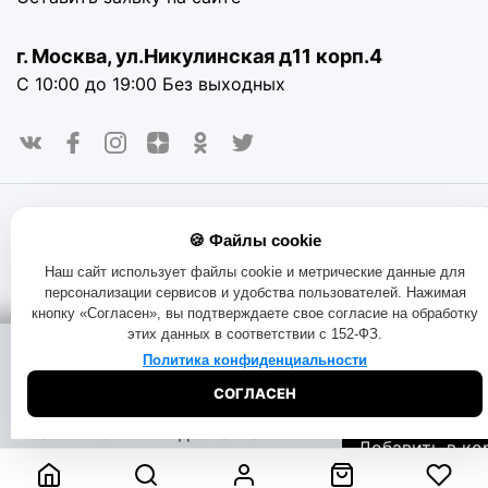
г. Москва, ул.Никулинская д11 корп.4
С 10:00 до 19:00 Без выходных
© 2016-2025. «RAYOT», официальный сайт. Сайт rayot.ru
🍪 Файлы cookie
использует куки-файлы и другие технологии, чтобы помочь
вам в навигации, а также предоставить лучший
Наш сайт использует файлы cookie и метрические данные для
пользовательский опыт, анализировать использование
персонализации сервисов и удобства пользователей. Нажимая
наших продуктов и услуг, повысить качество рекламных и
кнопку «Согласен», вы подтверждаете свое согласие на обработку
маркетинговых активностей. Если Вы не хотите, чтобы
этих данных в соответствии с 152-ФЗ.
Ваши пользовательские данные обрабатывались,
Помощь при
Доставка:
пожалуйста, ограничьте их использование в своём
Политика конфиденциальности
покупке:
на складе
браузере.
Пользовательское соглашение
Политика
СОГЛАСЕН
конфиденциальности
Договор оферта
Правила продаж
600
₽
Начать чат
Бесплатная
Обмен и возврат товара
Позвоните
доставка
Добавить в ко
8-800-333-51-
Узнать дату
73
доставки