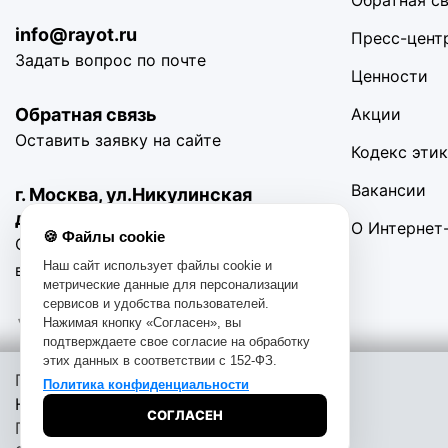
Обратная с
info@rayot.ru
Пресс-цент
Задать вопрос по почте
Ценности
Обратная связь
Акции
Оставить заявку на сайте
Кодекс эти
Вакансии
г. Москва, ул.Никулинская
д11 корп.4
О Интернет
🍪 Файлы cookie
С 10:00 до 19:00 Без
Наш сайт использует файлы cookie и
выходных
метрические данные для персонализации
сервисов и удобства пользователей.
Нажимая кнопку «Согласен», вы
подтверждаете свое согласие на обработку
этих данных в соответствии с 152-ФЗ.
Помощь при покупке:
Политика конфиденциальности
© 2016-2025. «RAYOT», официальный сайт. Сайт rayot.ru испо
Начать чат
СОГЛАСЕН
анализировать использование наших продуктов и услуг, повы
Позвоните
обрабатывались, пожалуйста, ограничьте их использование в