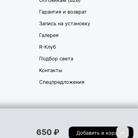
Оптовикам (B2B)
Гарантия и возврат
Запись на установку
Галерея
R-Клуб
Подбор света
Контакты
Спецпредложения
вигации, а также предоставить лучший пользовательский опыт,
ы не хотите, чтобы Ваши пользовательские данные
650
₽
Перейти
Добавить в корзину
иденциальности
Договор оферта
Правила продаж
Обмен и