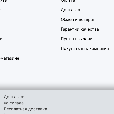
вязь
Оплата
р
Доставка
Обмен и возврат
Гарантии качества
ки
Пункты выдачи
Покупать как компания
-магазине
Доставка:
льзует куки-файлы и другие технологии, чтобы помочь вам в на
на складе
сить качество рекламных и маркетинговых активностей. Если В
Бесплатная доставка
 своём браузере.
Пользовательское соглашение
Политика конф