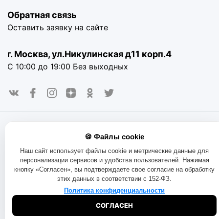
Обратная связь
Оставить заявку на сайте
г. Москва, ул.Никулинская д11 корп.4
С 10:00 до 19:00 Без выходных
© 2016-2025. «RAYOT», официальный сайт. Сайт rayot.ru
🍪 Файлы cookie
использует куки-файлы и другие технологии, чтобы помочь
вам в навигации, а также предоставить лучший
Наш сайт использует файлы cookie и метрические данные для
пользовательский опыт, анализировать использование
персонализации сервисов и удобства пользователей. Нажимая
наших продуктов и услуг, повысить качество рекламных и
кнопку «Согласен», вы подтверждаете свое согласие на обработку
маркетинговых активностей. Если Вы не хотите, чтобы
этих данных в соответствии с 152-ФЗ.
Ваши пользовательские данные обрабатывались,
пожалуйста, ограничьте их использование в своём
Политика конфиденциальности
браузере.
Пользовательское соглашение
Политика
СОГЛАСЕН
конфиденциальности
Договор оферта
Правила продаж
Обмен и возврат товара