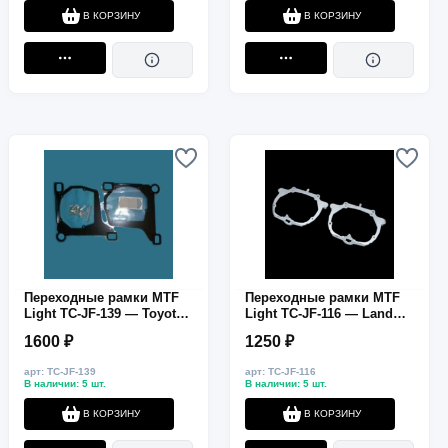
В КОРЗИНУ
В КОРЗИНУ
Переходные рамки MTF
Переходные рамки MTF
Light TC-JF-139 — Toyota
Light TC-JF-116 — Land
RAV4, LED тип, ближний
Rover Discovery 3 (AFS),
1600 ₽
1250 ₽
свет, HELLA 3R / G5, 2 шт.
ближний свет, HELLA 3R /
G5, 2 шт.
арт: TC-JF-139
арт: TC-JF-116
В наличии: 5 шт.
В наличии: 5 шт.
В КОРЗИНУ
В КОРЗИНУ