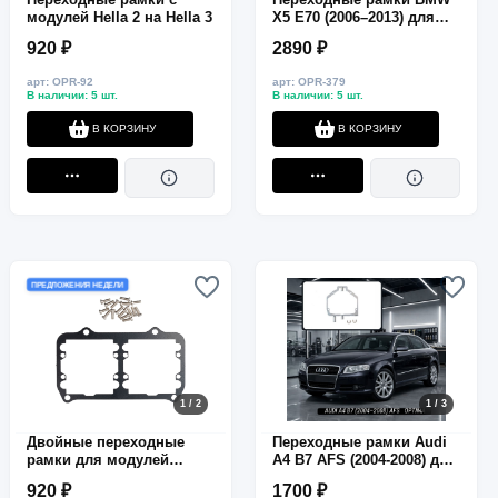
модулей Hella 2 на Hella 3
X5 E70 (2006–2013) для
линз Hella 3R/5R
920 ₽
2890 ₽
арт: OPR-92
арт: OPR-379
В наличии: 5 шт.
В наличии: 5 шт.
В КОРЗИНУ
В КОРЗИНУ
ПРЕДЛОЖЕНИЯ НЕДЕЛИ
1 / 2
1 / 3
Двойные переходные
Переходные рамки Audi
рамки для модулей
A4 B7 AFS (2004-2008) для
TRX40 1.5" под крепление
замены линз на Hella
920 ₽
1700 ₽
Hella 3R/5R
3R/5R