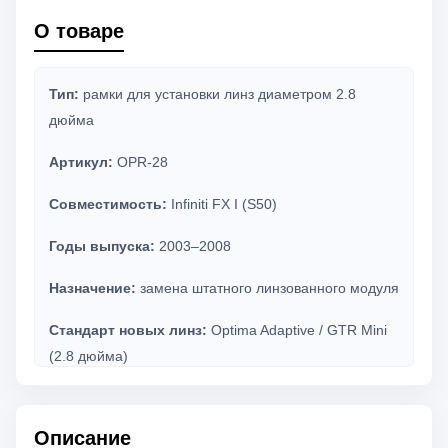
О товаре
Тип:
рамки для установки линз диаметром 2.8
дюйма
Артикул:
OPR-28
Совместимость:
Infiniti FX I (S50)
Годы выпуска:
2003–2008
Назначение:
замена штатного линзованного модуля
Стандарт новых линз:
Optima Adaptive / GTR Mini
(2.8 дюйма)
Материал:
конструкционная сталь
Описание
Комплект:
2 рамки, крепеж