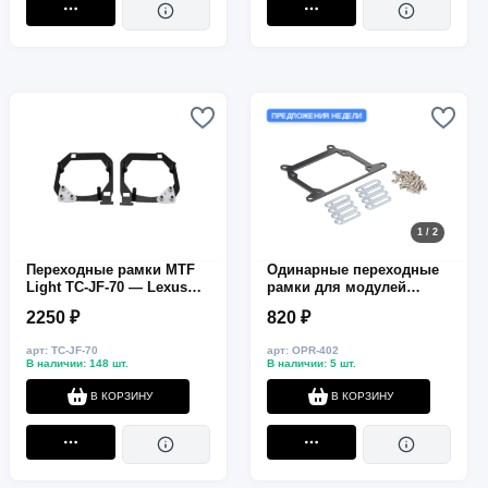
ПРЕДЛОЖЕНИЯ НЕДЕЛИ
1 / 2
Переходные рамки MTF
Одинарные переходные
Light TC-JF-70 — Lexus
рамки для модулей
LX570 / LS600, дальний
TRX40 1.5" под крепление
2250 ₽
820 ₽
свет, HELLA 3R / G5, 2 шт.
Hella 3R/5R
арт: TC-JF-70
арт: OPR-402
В наличии: 148 шт.
В наличии: 5 шт.
В КОРЗИНУ
В КОРЗИНУ