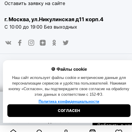
Оставить заявку на сайте
г. Москва, ул.Никулинская д11 корп.4
С 10:00 до 19:00 Без выходных
© 2016-2025. «RAYOT», официальный сайт. Сайт rayot.ru
🍪 Файлы cookie
использует куки-файлы и другие технологии, чтобы помочь
вам в навигации, а также предоставить лучший
Наш сайт использует файлы cookie и метрические данные для
пользовательский опыт, анализировать использование
персонализации сервисов и удобства пользователей. Нажимая
наших продуктов и услуг, повысить качество рекламных и
кнопку «Согласен», вы подтверждаете свое согласие на обработку
маркетинговых активностей. Если Вы не хотите, чтобы
этих данных в соответствии с 152-ФЗ.
Ваши пользовательские данные обрабатывались,
Помощь при
Доставка:
пожалуйста, ограничьте их использование в своём
Политика конфиденциальности
покупке:
на складе
браузере.
Пользовательское соглашение
Политика
СОГЛАСЕН
конфиденциальности
Договор оферта
Правила продаж
1700
₽
Начать чат
Бесплатная
Обмен и возврат товара
Позвоните
доставка
Добавить в ко
8-800-333-51-
Узнать дату