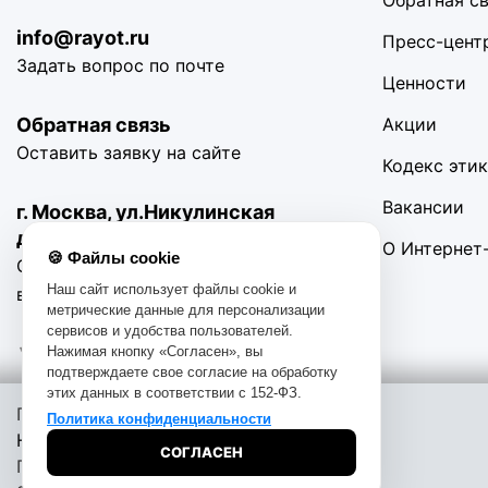
Обратная с
info@rayot.ru
Пресс-цент
Задать вопрос по почте
Ценности
Обратная связь
Акции
Оставить заявку на сайте
Кодекс эти
Вакансии
г. Москва, ул.Никулинская
д11 корп.4
О Интернет
🍪 Файлы cookie
С 10:00 до 19:00 Без
Наш сайт использует файлы cookie и
выходных
метрические данные для персонализации
сервисов и удобства пользователей.
Нажимая кнопку «Согласен», вы
подтверждаете свое согласие на обработку
этих данных в соответствии с 152-ФЗ.
Помощь при покупке:
Политика конфиденциальности
© 2016-2025. «RAYOT», официальный сайт. Сайт rayot.ru испо
Начать чат
СОГЛАСЕН
анализировать использование наших продуктов и услуг, повы
Позвоните
обрабатывались, пожалуйста, ограничьте их использование в