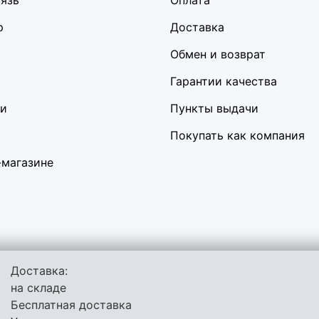
вязь
Оплата
р
Доставка
Обмен и возврат
Гарантии качества
ки
Пункты выдачи
Покупать как компания
-магазине
Доставка:
льзует куки-файлы и другие технологии, чтобы помочь вам в на
на складе
сить качество рекламных и маркетинговых активностей. Если В
Бесплатная доставка
 своём браузере.
Пользовательское соглашение
Политика конф