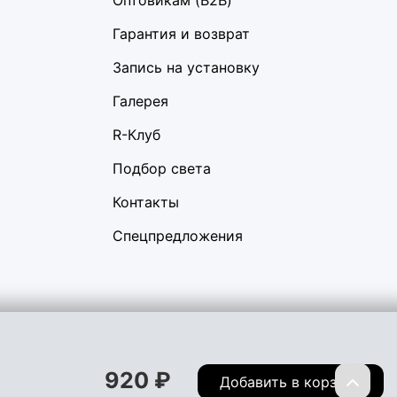
Оптовикам (B2B)
Гарантия и возврат
Запись на установку
Галерея
R-Клуб
Подбор света
Контакты
Спецпредложения
вигации, а также предоставить лучший пользовательский опыт,
ы не хотите, чтобы Ваши пользовательские данные
920
₽
Перейти
Добавить в корзину
иденциальности
Договор оферта
Правила продаж
Обмен и