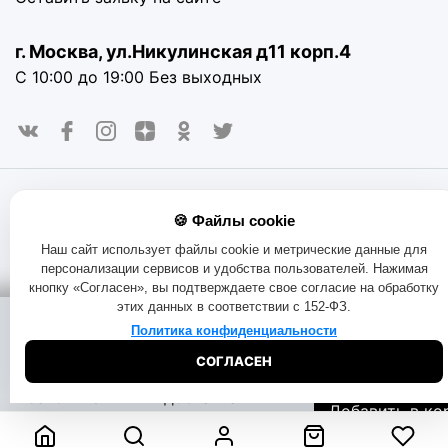
г. Москва, ул.Никулинская д11 корп.4
С 10:00 до 19:00 Без выходных
© 2016-2025. «RAYOT», официальный сайт. Сайт rayot.ru
🍪 Файлы cookie
использует куки-файлы и другие технологии, чтобы помочь
вам в навигации, а также предоставить лучший
Наш сайт использует файлы cookie и метрические данные для
пользовательский опыт, анализировать использование
персонализации сервисов и удобства пользователей. Нажимая
наших продуктов и услуг, повысить качество рекламных и
кнопку «Согласен», вы подтверждаете свое согласие на обработку
маркетинговых активностей. Если Вы не хотите, чтобы
этих данных в соответствии с 152-ФЗ.
Ваши пользовательские данные обрабатывались,
Помощь при
Доставка:
пожалуйста, ограничьте их использование в своём
Политика конфиденциальности
покупке:
на складе
браузере.
Пользовательское соглашение
Политика
СОГЛАСЕН
конфиденциальности
Договор оферта
Правила продаж
3470
₽
Начать чат
Бесплатная
Обмен и возврат товара
Позвоните
доставка
Добавить в ко
8-800-333-51-
Узнать дату
73
доставки