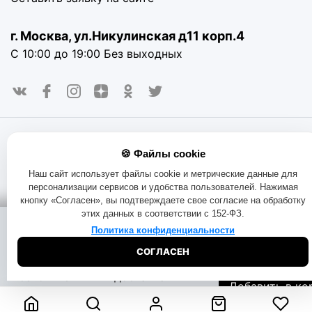
г. Москва, ул.Никулинская д11 корп.4
С 10:00 до 19:00 Без выходных
© 2016-2025. «RAYOT», официальный сайт. Сайт rayot.ru
🍪 Файлы cookie
использует куки-файлы и другие технологии, чтобы помочь
вам в навигации, а также предоставить лучший
Наш сайт использует файлы cookie и метрические данные для
пользовательский опыт, анализировать использование
персонализации сервисов и удобства пользователей. Нажимая
наших продуктов и услуг, повысить качество рекламных и
кнопку «Согласен», вы подтверждаете свое согласие на обработку
маркетинговых активностей. Если Вы не хотите, чтобы
этих данных в соответствии с 152-ФЗ.
Ваши пользовательские данные обрабатывались,
Помощь при
Доставка:
пожалуйста, ограничьте их использование в своём
Политика конфиденциальности
покупке:
на складе
браузере.
Пользовательское соглашение
Политика
СОГЛАСЕН
конфиденциальности
Договор оферта
Правила продаж
2630
₽
Начать чат
Бесплатная
Обмен и возврат товара
Позвоните
доставка
Добавить в ко
8-800-333-51-
Узнать дату
73
доставки