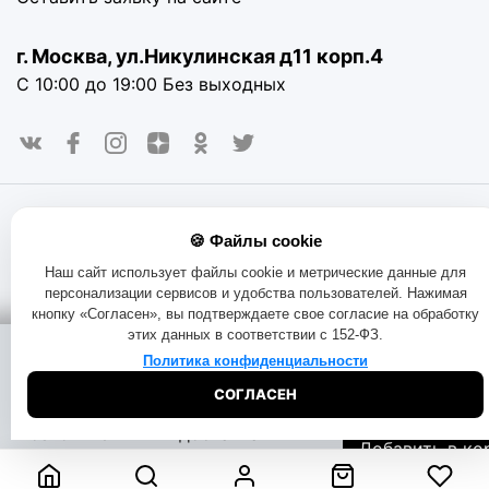
г. Москва, ул.Никулинская д11 корп.4
С 10:00 до 19:00 Без выходных
© 2016-2025. «RAYOT», официальный сайт. Сайт rayot.ru
🍪 Файлы cookie
использует куки-файлы и другие технологии, чтобы помочь
вам в навигации, а также предоставить лучший
Наш сайт использует файлы cookie и метрические данные для
пользовательский опыт, анализировать использование
персонализации сервисов и удобства пользователей. Нажимая
наших продуктов и услуг, повысить качество рекламных и
кнопку «Согласен», вы подтверждаете свое согласие на обработку
маркетинговых активностей. Если Вы не хотите, чтобы
этих данных в соответствии с 152-ФЗ.
Ваши пользовательские данные обрабатывались,
Помощь при
Доставка:
пожалуйста, ограничьте их использование в своём
Политика конфиденциальности
покупке:
на складе
браузере.
Пользовательское соглашение
Политика
СОГЛАСЕН
конфиденциальности
Договор оферта
Правила продаж
2200
₽
Начать чат
Бесплатная
Обмен и возврат товара
Позвоните
доставка
Добавить в ко
8-800-333-51-
Узнать дату
73
доставки