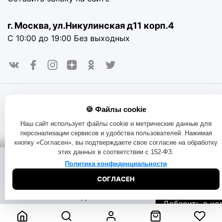
г. Москва, ул.Никулинская д11 корп.4
С 10:00 до 19:00 Без выходных
© 2016-2025. «RAYOT», официальный сайт. Сайт rayot.ru
🍪 Файлы cookie
использует куки-файлы и другие технологии, чтобы помочь
вам в навигации, а также предоставить лучший
Наш сайт использует файлы cookie и метрические данные для
пользовательский опыт, анализировать использование
персонализации сервисов и удобства пользователей. Нажимая
наших продуктов и услуг, повысить качество рекламных и
кнопку «Согласен», вы подтверждаете свое согласие на обработку
маркетинговых активностей. Если Вы не хотите, чтобы
этих данных в соответствии с 152-ФЗ.
Ваши пользовательские данные обрабатывались,
Помощь при
Доставка:
пожалуйста, ограничьте их использование в своём
Политика конфиденциальности
покупке:
на складе
браузере.
Пользовательское соглашение
Политика
СОГЛАСЕН
конфиденциальности
Договор оферта
Правила продаж
300
₽
Начать чат
Бесплатная
Обмен и возврат товара
Позвоните
доставка
Добавить в ко
8-800-333-51-
Узнать дату
73
доставки