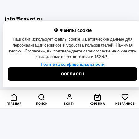
info@rayot.ru
Задать вопрос по почте
🍪 Файлы cookie
Наш сайт использует файлы cookie и метрические данные для
Обратная связь
персонализации сервисов и удобства пользователей. Нажимая
кнопку «Согласен», вы подтверждаете свое согласие на обработку
Оставить заявку на сайте
этих данных в соответствии с 152-ФЗ.
Политика конфиденциальности
г. Москва, ул.Никулинская д11 корп.4
СОГЛАСЕН
С 10:00 до 19:00 Без выходных
ГЛАВНАЯ
ПОИСК
ВОЙТИ
КОРЗИНА
ИЗБРАННОЕ
© 2016-2025. «RAYOT», официальный сайт. Сайт rayot.ru
использует куки-файлы и другие технологии, чтобы помочь
вам в навигации, а также предоставить лучший
пользовательский опыт, анализировать использование
наших продуктов и услуг, повысить качество рекламных и