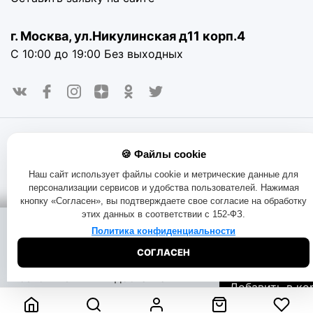
г. Москва, ул.Никулинская д11 корп.4
С 10:00 до 19:00 Без выходных
© 2016-2025. «RAYOT», официальный сайт. Сайт rayot.ru
🍪 Файлы cookie
использует куки-файлы и другие технологии, чтобы помочь
вам в навигации, а также предоставить лучший
Наш сайт использует файлы cookie и метрические данные для
пользовательский опыт, анализировать использование
персонализации сервисов и удобства пользователей. Нажимая
наших продуктов и услуг, повысить качество рекламных и
кнопку «Согласен», вы подтверждаете свое согласие на обработку
маркетинговых активностей. Если Вы не хотите, чтобы
этих данных в соответствии с 152-ФЗ.
Ваши пользовательские данные обрабатывались,
Помощь при
Доставка:
пожалуйста, ограничьте их использование в своём
Политика конфиденциальности
покупке:
на складе
браузере.
Пользовательское соглашение
Политика
СОГЛАСЕН
конфиденциальности
Договор оферта
Правила продаж
11500
₽
Начать чат
Бесплатная
Обмен и возврат товара
Позвоните
доставка
Добавить в ко
8-800-333-51-
Узнать дату
73
доставки