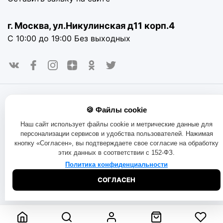
г. Москва, ул.Никулинская д11 корп.4
С 10:00 до 19:00 Без выходных
© 2016-2025. «RAYOT», официальный сайт. Сайт rayot.ru
🍪 Файлы cookie
использует куки-файлы и другие технологии, чтобы помочь
вам в навигации, а также предоставить лучший
Наш сайт использует файлы cookie и метрические данные для
пользовательский опыт, анализировать использование
персонализации сервисов и удобства пользователей. Нажимая
наших продуктов и услуг, повысить качество рекламных и
кнопку «Согласен», вы подтверждаете свое согласие на обработку
маркетинговых активностей. Если Вы не хотите, чтобы
этих данных в соответствии с 152-ФЗ.
Ваши пользовательские данные обрабатывались,
пожалуйста, ограничьте их использование в своём
Политика конфиденциальности
браузере.
Пользовательское соглашение
Политика
СОГЛАСЕН
конфиденциальности
Договор оферта
Правила продаж
Обмен и возврат товара