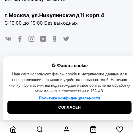
г. Москва, ул.Никулинская д11 корп.4
С 10:00 до 19:00 Без выходных
© 2016-2025. «RAYOT», официальный сайт. Сайт rayot.ru
🍪 Файлы cookie
использует куки-файлы и другие технологии, чтобы помочь
вам в навигации, а также предоставить лучший
Наш сайт использует файлы cookie и метрические данные для
пользовательский опыт, анализировать использование
персонализации сервисов и удобства пользователей. Нажимая
наших продуктов и услуг, повысить качество рекламных и
кнопку «Согласен», вы подтверждаете свое согласие на обработку
маркетинговых активностей. Если Вы не хотите, чтобы
этих данных в соответствии с 152-ФЗ.
Ваши пользовательские данные обрабатывались,
пожалуйста, ограничьте их использование в своём
Политика конфиденциальности
браузере.
Пользовательское соглашение
Политика
СОГЛАСЕН
конфиденциальности
Договор оферта
Правила продаж
Обмен и возврат товара