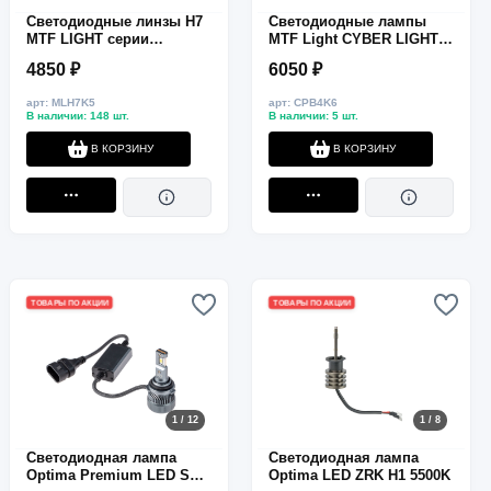
Светодиодные линзы H7
Светодиодные лампы
MTF LIGHT серии
MTF Light CYBER LIGHT
MiniLENS 12/24V, 55W,
PRO, HB4 (9006), 6000K,
4850 ₽
6050 ₽
6000K, 4000LM
6500 лм, 65 Вт, комплект
2 шт.
арт: MLH7K5
арт: CPB4K6
В наличии: 148 шт.
В наличии: 5 шт.
В КОРЗИНУ
В КОРЗИНУ
ТОВАРЫ ПО АКЦИИ
ТОВАРЫ ПО АКЦИИ
1 / 12
1 / 8
Светодиодная лампа
Светодиодная лампа
Optima Premium LED SRT
Optima LED ZRK H1 5500K