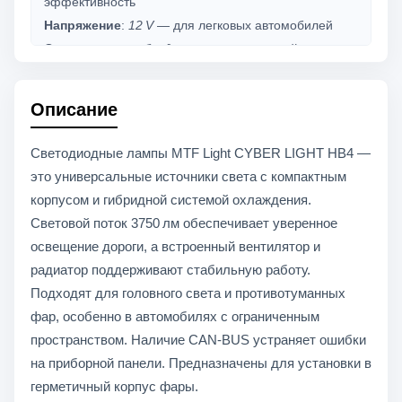
эффективность
Напряжение
:
12 V
— для легковых автомобилей
Охлаждение
:
гибридное
— алюминиевый радиатор
+ встроенный вентилятор
Посадочное гнездо
: P22d — стандартная
Описание
установка для HB4 (9006)
Размер лампы
: компактный корпус — подходит для
Светодиодные лампы MTF Light CYBER LIGHT HB4 —
большинства фар
это универсальные источники света с компактным
Рабочая температура
:
−30 °C до +85 °C
—
корпусом и гибридной системой охлаждения.
стабильная работа в любых климатических условиях
Световой поток 3750 лм обеспечивает уверенное
CAN-BUS
:
есть
— предотвращает ошибки на
освещение дороги, а встроенный вентилятор и
приборной панели
радиатор поддерживают стабильную работу.
Комплект
:
2 шт.
Подходят для головного света и противотуманных
фар, особенно в автомобилях с ограниченным
пространством. Наличие CAN-BUS устраняет ошибки
на приборной панели. Предназначены для установки в
герметичный корпус фары.