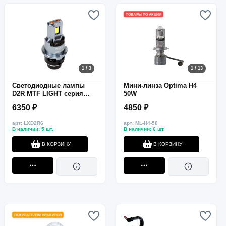
ТОВАРЫ ПО АКЦИИ
1 / 3
1 / 13
Светодиодные лампы
Мини-линза Optima H4
D2R MTF LIGHT серия
50W
LUXOPTIC OEM LED 35W,
6350 ₽
4850 ₽
4500LM, 6000K
арт: LXD2R6
арт: ML-H4-50
В наличии: 5 шт.
В наличии: 6 шт.
В КОРЗИНУ
В КОРЗИНУ
ПОКУПАТЕЛЯМ НРАВИТСЯ