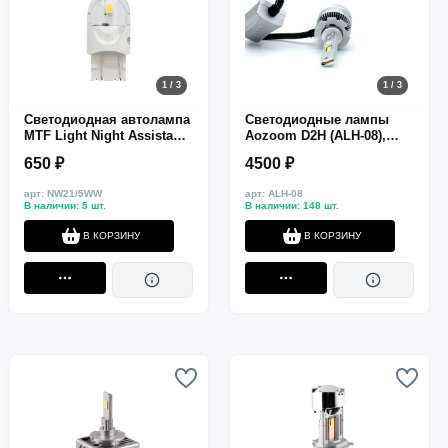
1 / 3
1 / 3
Светодиодная автолампа
Светодиодные лампы
MTF Light Night Assistant,
Aozoom D2H (ALH‑08),
W21/5W, 12V, 2.5W, белый
совместимость
650 ₽
4500 ₽
D2S/D2R/D3S/D4S
арт: NW21/5WW
арт: ALH-08
В наличии: 5 шт.
В наличии: 148 шт.
В КОРЗИНУ
В КОРЗИНУ