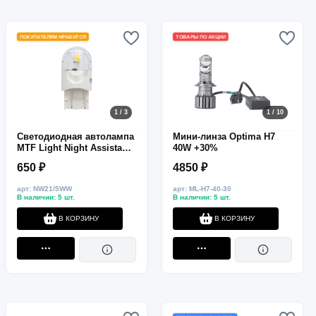
ПОКУПАТЕЛЯМ НРАВИТСЯ
ТОВАРЫ ПО АКЦИИ
1 / 3
1 / 10
Светодиодная автолампа
Мини-линза Optima H7
MTF Light Night Assistant,
40W +30%
W21/5W, 12V, 2.5W, белый
650 ₽
4850 ₽
арт: NW21/5WW
арт: ML-H7-40-30
В наличии: 5 шт.
В наличии: 5 шт.
В КОРЗИНУ
В КОРЗИНУ