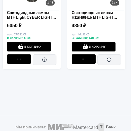
1 / 4
1 / 4
Светодиодные лампы
Светодиодные линзы
MTF Light CYBER LIGHT
H11/H8/H16 MTF LIGHT
PRO, H11/H9, 6000K,
серии MiniLENS 12/24V,
6050 ₽
4850 ₽
6500 лм, 65 Вт, комплект
55W, 6000K, 4000LM
2 шт.
арт: CP011K6
арт: ML11K5
В наличии: 5 шт.
В наличии: 148 шт.
В КОРЗИНУ
В КОРЗИНУ
Мы принимаем:
Т
Банк