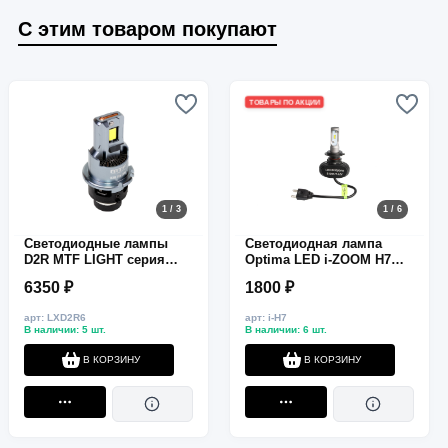
С этим товаром покупают
ТОВАРЫ ПО АКЦИИ
1 / 3
1 / 6
Светодиодные лампы
Светодиодная лампа
D2R MTF LIGHT серия
Optima LED i-ZOOM H7
LUXOPTIC OEM LED 35W,
5000K CAN BUS
6350 ₽
1800 ₽
4500LM, 6000K
арт: LXD2R6
арт: i-H7
В наличии: 5 шт.
В наличии: 6 шт.
В КОРЗИНУ
В КОРЗИНУ