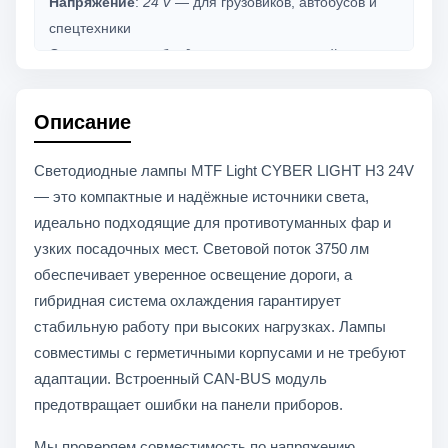
Напряжение
:
24 V
— для грузовиков, автобусов и
спецтехники
Охлаждение
:
гибридное
— металлический
радиатор + встроенный вентилятор
Посадочное гнездо
: PK22s — стандартная
Описание
установка для H3
Размер лампы
: компактный корпус — подходит для
Светодиодные лампы MTF Light CYBER LIGHT H3 24V
герметичных фар
— это компактные и надёжные источники света,
Рабочая температура
:
−30 °C до +85 °C
—
идеально подходящие для противотуманных фар и
стабильная работа в любых климатических условиях
узких посадочных мест. Световой поток 3750 лм
CAN-BUS
:
есть
— встроенная совместимость с
обеспечивает уверенное освещение дороги, а
системами диагностики
гибридная система охлаждения гарантирует
Комплект
:
2 шт.
стабильную работу при высоких нагрузках. Лампы
совместимы с герметичными корпусами и не требуют
адаптации. Встроенный CAN-BUS модуль
предотвращает ошибки на панели приборов.
Мы проверяем совместимость по напряжению,