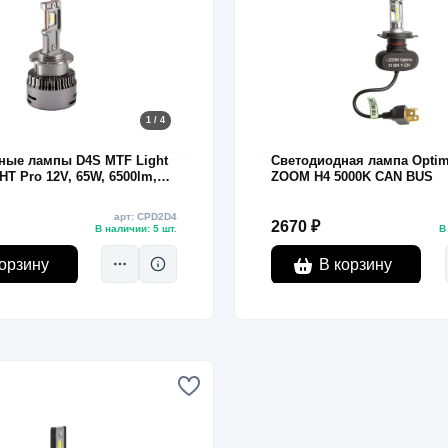
1 / 4
ные лампы D4S MTF Light
Светодиодная лампа Optim
T Pro 12V, 65W, 6500lm,
ZOOM H4 5000K CAN BUS
арт: CPD2D4
2670 ₽
В наличии: 5 шт.
В
орзину
В корзину