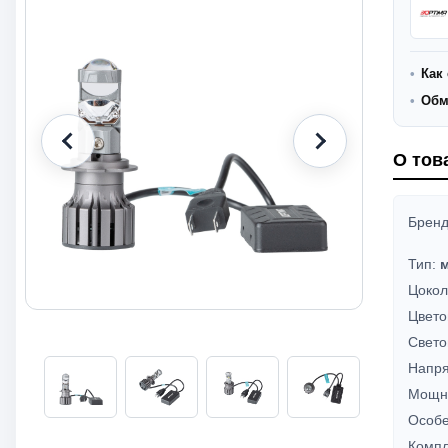
Как 
Обм
О тов
Брен
Тип:
м
Цокол
Цвето
Свето
Напр
Мощн
Особе
Компл