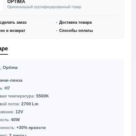
OPTIMA
Оригинальный сертифицированный товар
сделать заказ
Доставка товара
ен и возврат
Способы оплаты
аре
д:
Optima
ини-линза
ь:
H7
вая температура:
5500K
вой поток:
2700 Lm
яжение:
12V
ость:
40W
нность:
+30% яркости
ект:
2 линзы