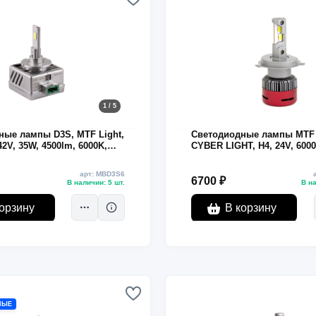
1 / 5
ные лампы D3S, MTF Light,
Светодиодные лампы MTF 
2V, 35W, 4500lm, 6000K,
CYBER LIGHT, H4, 24V, 6000
45 Вт, комплект 2 шт.
арт: MBD3S6
6700 ₽
В наличии: 5 шт.
В на
орзину
В корзину
МЫЕ