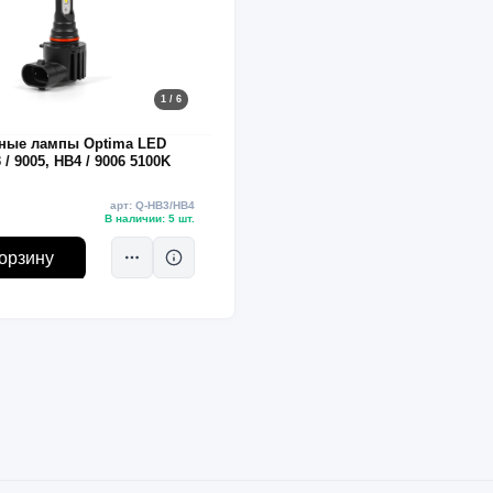
1 / 6
ные лампы Optima LED
/ 9005, HB4 / 9006 5100K
арт: Q-HB3/HB4
В наличии: 5 шт.
орзину