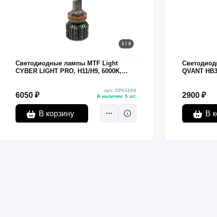
1 / 4
Светодиодные лампы MTF Light
Светодиод
CYBER LIGHT PRO, H11/H9, 6000K,
QVANT HB3 
6500 лм, 65 Вт, комплект 2 шт.
арт: CP011K6
6050 ₽
2900 ₽
В наличии: 5 шт.
В корзину
В к