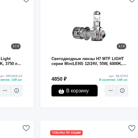
1 / 3
1 / 4
Light
Светодиодные линзы H7 MTF LIGHT
K, 3750 лм,
серии MiniLENS 12/24V, 55W, 6000K,
4000LM
арт: DP04K6-24
арт: MLH7K5
4850 ₽
личии: 148 шт.
В наличии: 148 шт.
В корзину
ТОВАРЫ ПО АКЦИИ