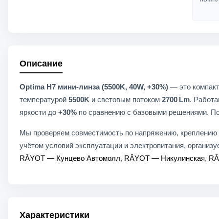
Описание
Optima H7 мини-линза (5500K, 40W, +30%)
— это компакт
температурой
5500K
и световым потоком
2700 Lm
. Работ
яркости до
+30%
по сравнению с базовыми решениями. По
Мы проверяем совместимость по напряжению, креплению и
учётом условий эксплуатации и электропитания, организу
RĀYOT — Кунцево Автомолл
,
RĀYOT — Никулинская
,
RĀ
Характеристики