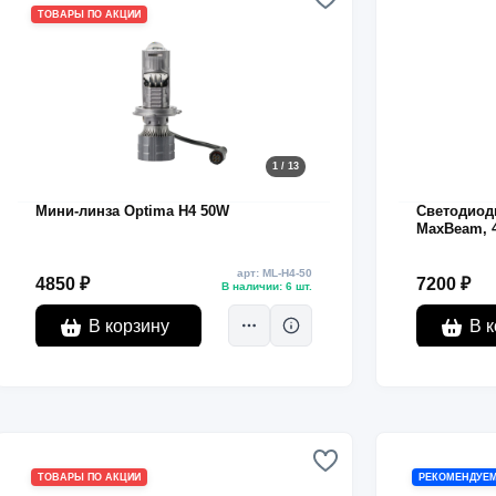
ТОВАРЫ ПО АКЦИИ
1 / 13
Мини-линза Optima H4 50W
Светодиод
MaxBeam, 4
кулер
арт: ML-H4-50
4850 ₽
7200 ₽
В наличии: 6 шт.
В корзину
В к
ТОВАРЫ ПО АКЦИИ
РЕКОМЕНДУЕ