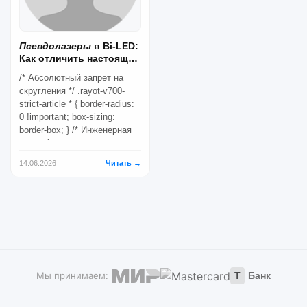
Псевдолазеры
в Bi-LED:
Как отличить настоящий
Laser от подделки |
/* Абсолютный запрет на
RAYOT...
скругления */ .rayot-v700-
strict-article * { border-radius:
0 !important; box-sizing:
border-box; } /* Инженерная
сетка фона...
14.06.2026
Читать →
Мы принимаем:
Т
Банк