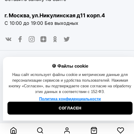
г. Москва, ул.Никулинская д11 корп.4
С 10:00 до 19:00 Без выходных
© 2016-2025. «RAYOT», официальный сайт. Сайт rayot.ru
🍪 Файлы cookie
использует куки-файлы и другие технологии, чтобы помочь
вам в навигации, а также предоставить лучший
Наш сайт использует файлы cookie и метрические данные для
пользовательский опыт, анализировать использование
персонализации сервисов и удобства пользователей. Нажимая
наших продуктов и услуг, повысить качество рекламных и
кнопку «Согласен», вы подтверждаете свое согласие на обработку
маркетинговых активностей. Если Вы не хотите, чтобы
этих данных в соответствии с 152-ФЗ.
Ваши пользовательские данные обрабатывались,
пожалуйста, ограничьте их использование в своём
Политика конфиденциальности
браузере.
Пользовательское соглашение
Политика
СОГЛАСЕН
конфиденциальности
Договор оферта
Правила продаж
Обмен и возврат товара