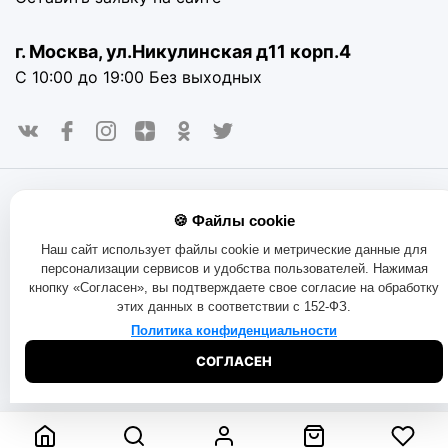
г. Москва, ул.Никулинская д11 корп.4
С 10:00 до 19:00 Без выходных
© 2016-2025. «RAYOT», официальный сайт. Сайт rayot.ru
🍪 Файлы cookie
использует куки-файлы и другие технологии, чтобы помочь
вам в навигации, а также предоставить лучший
Наш сайт использует файлы cookie и метрические данные для
пользовательский опыт, анализировать использование
персонализации сервисов и удобства пользователей. Нажимая
наших продуктов и услуг, повысить качество рекламных и
кнопку «Согласен», вы подтверждаете свое согласие на обработку
маркетинговых активностей. Если Вы не хотите, чтобы
этих данных в соответствии с 152-ФЗ.
Ваши пользовательские данные обрабатывались,
пожалуйста, ограничьте их использование в своём
Политика конфиденциальности
браузере.
Пользовательское соглашение
Политика
СОГЛАСЕН
конфиденциальности
Договор оферта
Правила продаж
Обмен и возврат товара