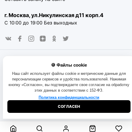
г. Москва, ул.Никулинская д11 корп.4
С 10:00 до 19:00 Без выходных
© 2016-2025. «RAYOT», официальный сайт. Сайт rayot.ru
🍪 Файлы cookie
использует куки-файлы и другие технологии, чтобы помочь
вам в навигации, а также предоставить лучший
Наш сайт использует файлы cookie и метрические данные для
пользовательский опыт, анализировать использование
персонализации сервисов и удобства пользователей. Нажимая
наших продуктов и услуг, повысить качество рекламных и
кнопку «Согласен», вы подтверждаете свое согласие на обработку
маркетинговых активностей. Если Вы не хотите, чтобы
этих данных в соответствии с 152-ФЗ.
Ваши пользовательские данные обрабатывались,
пожалуйста, ограничьте их использование в своём
Политика конфиденциальности
браузере.
Пользовательское соглашение
Политика
СОГЛАСЕН
конфиденциальности
Договор оферта
Правила продаж
Обмен и возврат товара