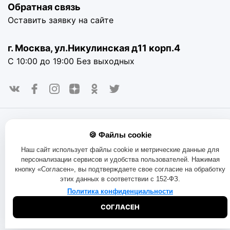
Обратная связь
Оставить заявку на сайте
г. Москва, ул.Никулинская д11 корп.4
С 10:00 до 19:00 Без выходных
© 2016-2025. «RAYOT», официальный сайт. Сайт rayot.ru
🍪 Файлы cookie
использует куки-файлы и другие технологии, чтобы помочь
вам в навигации, а также предоставить лучший
Наш сайт использует файлы cookie и метрические данные для
пользовательский опыт, анализировать использование
персонализации сервисов и удобства пользователей. Нажимая
наших продуктов и услуг, повысить качество рекламных и
кнопку «Согласен», вы подтверждаете свое согласие на обработку
маркетинговых активностей. Если Вы не хотите, чтобы
этих данных в соответствии с 152-ФЗ.
Ваши пользовательские данные обрабатывались,
пожалуйста, ограничьте их использование в своём
Политика конфиденциальности
браузере.
Пользовательское соглашение
Политика
СОГЛАСЕН
конфиденциальности
Договор оферта
Правила продаж
Обмен и возврат товара