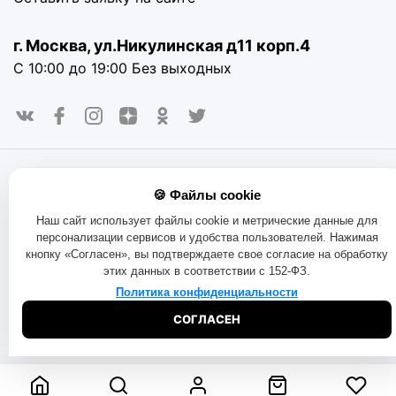
г. Москва, ул.Никулинская д11 корп.4
С 10:00 до 19:00 Без выходных
© 2016-2025. «RAYOT», официальный сайт. Сайт rayot.ru
🍪 Файлы cookie
использует куки-файлы и другие технологии, чтобы помочь
вам в навигации, а также предоставить лучший
Наш сайт использует файлы cookie и метрические данные для
пользовательский опыт, анализировать использование
персонализации сервисов и удобства пользователей. Нажимая
наших продуктов и услуг, повысить качество рекламных и
кнопку «Согласен», вы подтверждаете свое согласие на обработку
маркетинговых активностей. Если Вы не хотите, чтобы
этих данных в соответствии с 152-ФЗ.
Ваши пользовательские данные обрабатывались,
пожалуйста, ограничьте их использование в своём
Политика конфиденциальности
браузере.
Пользовательское соглашение
Политика
СОГЛАСЕН
конфиденциальности
Договор оферта
Правила продаж
Обмен и возврат товара